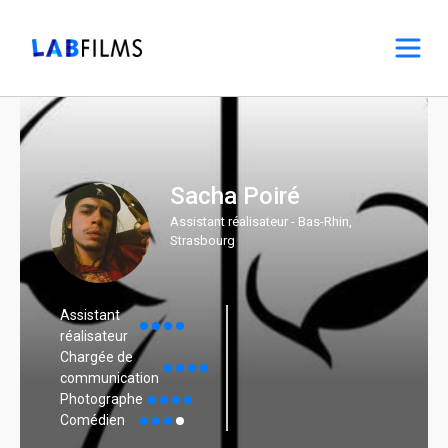
Sacha Poiré
Assistant réalisateur - Bas-Rhin,
Strasbourg
Assistant
réalisateur
Chargée de
communication
Photographe
Comédien