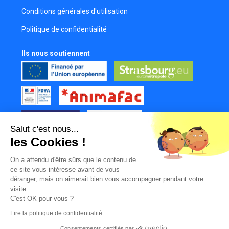
Réalisatrice
Conditions générales d'utilisation
Steve ClÉment
Politique de confidentialité
Cadreur
Louis Beaugé
Ils nous soutiennent
Réalisateur
Ameline Grout
Comédienne
Rock Brenner
Programmateur
Salut c'est nous...
Mathias Guenser
les Cookies !
Comédien
Tous nos partenaires
Yannick Perrin
On a attendu d'être sûrs que le contenu de
Mur des contributeurs
ce site vous intéresse avant de vous
Réalisateur
déranger, mais on aimerait bien vous accompagner pendant votre
Yohann Martos
visite...
Réalisateur
C'est OK pour vous ?
Lire la politique de confidentialité
Fabien Manuel Capelli
Compositeur de musique
Consentements certifiés par