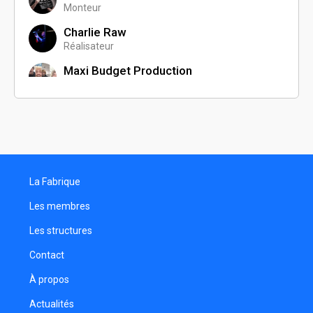
Monteur
Charlie Raw
Réalisateur
Maxi Budget Production
Réalisateur
Maxim Sdralis
Photographe
Mohamed Manai
Réalisateur
La Fabrique
François Evans
Les membres
Vincent Pili
Les structures
Monteur
Contact
Gabriel De Carvalho
Photographe
À propos
Flore Lallau
Actualités