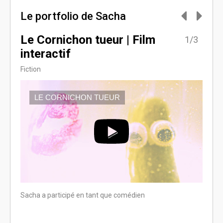
Le portfolio de Sacha
Le Cornichon tueur | Film
La 
3/3
1/3
interactif
- U
MV
Fiction
Fiction
Sacha a participé en tant que comédien
Sacha 