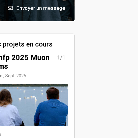
Envoyer un message
 projets en cours
hfp 2025 Muon
1/1
lms
on , Sept. 2025
s