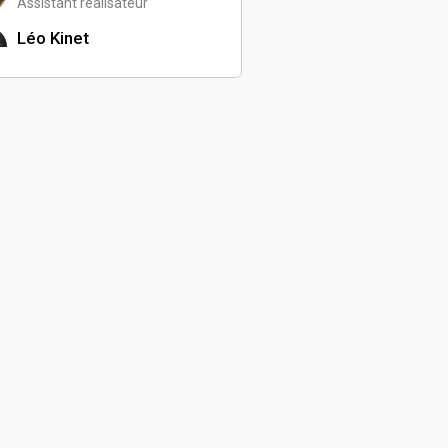
Assistant réalisateur
Léo Kinet
Compositeur de musique
Marie Angelis
Comédienne
Béthel Kandol
Réalisateur
Baptiste Schmitt
Cadreur
Fabien Fuhrmann
Comédien
Solène Guingand
Assistante réalisateur
Marie Bentz
Chargée de communication
Mathias Guenser
Comédien