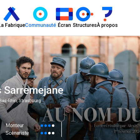
La Fabrique
Communauté
Écran
Structures
À propos
s Sarremejane
 Bas-Rhin, Strasbourg
Monteur
Scénariste