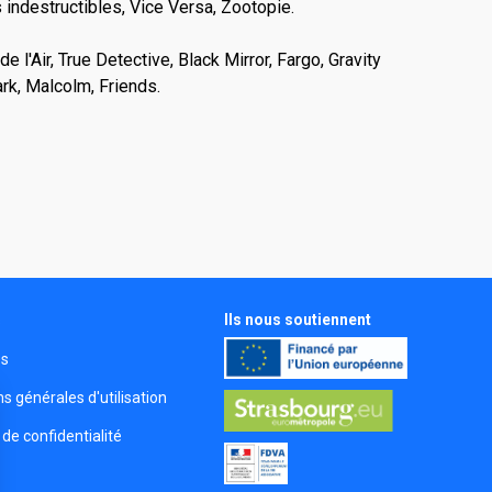
s indestructibles, Vice Versa, Zootopie.
e l'Air, True Detective, Black Mirror, Fargo, Gravity
ark, Malcolm, Friends.
Ils nous soutiennent
s
és
s générales d'utilisation
 de confidentialité