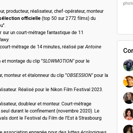
phot
Alexis a porté ce projet
ur, producteur, réalisateur, chef-opérateur, monteur
sélection officielle
(top 50 sur 2772 films) du
u".
 sur un court-métrage fantastique de 11
awy.
 court-métrage de 14 minutes, réalisé par
Antoine
Co
n et montage du clip "
SLOWMOTION"
pour le
r, monteur et étalonneur du clip "
OBSESSION"
pour la
lisateur. Réalisé pour le Nikon Film Festival 2023.
éalisateur, doubleur et monteur. Court-métrage
é seul durant le confinement (novembre 2020). Le
vals dont le Festival du Film de l'Est à Strasbourg
une association engagée pour des luttes écologiques