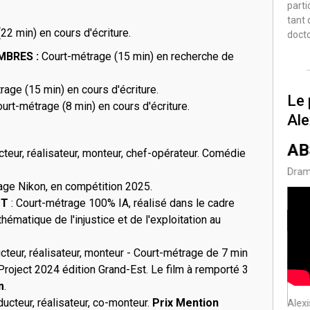
parti
tant 
2 min) en cours d'écriture.
doct
MBRES :
Court-métrage (15 min) en recherche de
age (15 min) en cours d'écriture.
Le 
urt-métrage (8 min) en cours d'écriture.
Ale
Je Vous Salue
A
9/9
cteur, réalisateur, monteur, chef-opérateur. Comédie
d'en Haut
Dra
ge Nikon, en compétition 2025.
Drame
UT
: Court-métrage 100% IA, réalisé dans le cadre
hématique de l'injustice et de l'exploitation au
ucteur, réalisateur, monteur - Court-métrage de 7 min
Project 2024 édition Grand-Est. Le film à remporté 3
m
.
ducteur, réalisateur, co-monteur.
Prix Mention
Alexi