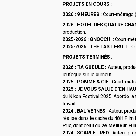
PROJETS EN COURS :
2026 : 9 HEURES :
Court-métrage (2
2026 : HÔTEL DES QUATRE CHA
production.
2025-2026 : GNOCCHI :
Court-métr
2025-2026
: THE LAST FRUIT :
Co
PROJETS
TERMINÉS :
2026 : TA GUEULE :
Auteur, produ
loufoque sur le burnout.
2025 : POMME & CIE :
Court-métra
2025 : JE VOUS SALUE D'EN HA
du Nikon Festival 2025. Aborde la t
travail.
2024 : BALIVERNES
: Auteur, prod
réalisé dans le cadre du 48H Film 
Prix, dont celui du
2è Meilleur Fil
2024 : SCARLET RED
: Auteur, pro