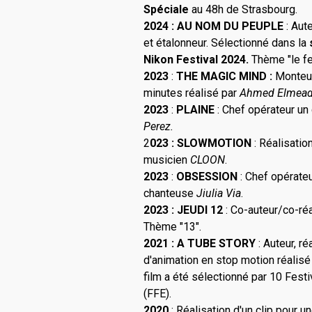
Spéciale
au 48h de Strasbourg.
2024 : A
U NOM DU PEUPLE
: Aute
et étalonneur. Sélectionné dans la
Nikon Festival 2024.
Thème "le fe
2023
:
THE MAGIC MIND :
Monteur
minutes réalisé par
Ahmed Elmead
2023
:
PLAINE
: Chef opérateur un
Perez.
2
023 : SLOWMOTION
: Réalisatio
musicien
CLOON
.
2023
:
OBSESSION
: Chef opérateu
chanteuse
Jiulia Via
.
2023 : JEUDI 12
: Co-auteur/co-réa
Thème "13".
2021 : A TUBE STORY
: Auteur, r
d'animation en stop motion réalis
film a été sélectionné par 10 Festi
(FFE).
2020
: Réalisation d'un clip pour 