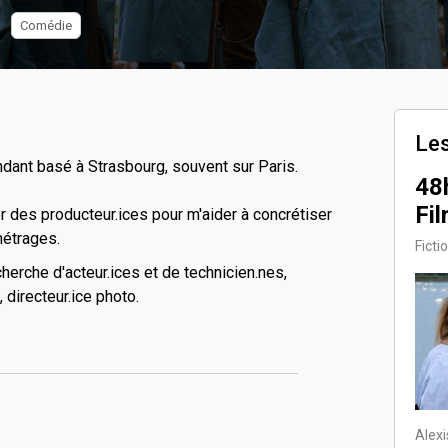
Comédie
Les
dant basé à Strasbourg, souvent sur Paris.
48
Fi
er des producteur.ices pour m'aider à concrétiser
métrages.
Ficti
herche d'acteur.ices et de technicien.nes,
 directeur.ice photo.
Alexi