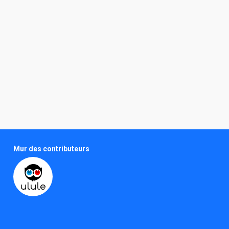
Jean Cyrille Muzelet
Programmateur
Floriane Walter
Électricienne
Charlie Raw
Réalisateur
Alexandre Sigrist
Comédien
Lucas Stoll
Réalisateur
Mur des contributeurs
Service Viso
Programmateur
Nathalie Tuleff
Comédienne
Yann Petit-Pierre
Chef opérateur du son