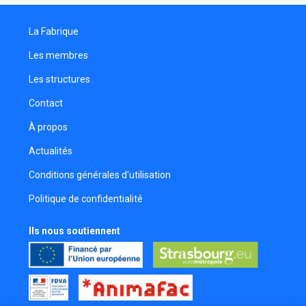
Réalisateur
La Fabrique
Julien Party
Cadreur
Les membres
Yann Petit-Pierre
Les structures
Chef opérateur du son
Contact
Antonin Lang
Comédien
À propos
Natalia Bohn
Actualités
Comédienne
Conditions générales d'utilisation
Bella Cleever
Politique de confidentialité
Romain Wagner
Ils nous soutiennent
Motion designer
Frederique Koerper
Comédienne
Elise Marie