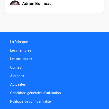
Adrien Bonneau
Monteur
Julien Charlas
Monteur
Anthony Marzin
Réalisateur
La Fabrique
Julien Steffenoni
Réalisateur
Les membres
Destin Missoundidi
Les structures
Réalisateur
Contact
Christophe Rouag
Réalisateur
À propos
Mohamed Manai
Actualités
Réalisateur
Conditions générales d'utilisation
Hélène Rastegar
Politique de confidentialité
Réalisatrice