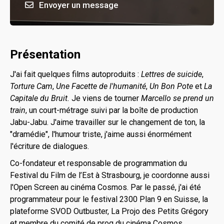
Envoyer un message
Présentation
J'ai fait quelques films autoproduits :
Lettres de suicide
,
Torture Cam
,
Une Facette de l'humanité
,
Un Bon Pote
et
La
Capitale du Bruit.
Je viens de tourner
Marcello se prend un
train
, un court-métrage suivi par la boîte de production
Jabu-Jabu. J'aime travailler sur le changement de ton, la
"dramédie", l'humour triste, j'aime aussi énormément
l'écriture de dialogues.
Co-fondateur et responsable de programmation du
Festival du Film de l’Est à Strasbourg, je coordonne aussi
l'Open Screen au cinéma Cosmos. Par le passé, j'ai été
programmateur pour le festival 2300 Plan 9 en Suisse, la
plateforme SVOD Outbuster, La Projo des Petits Grégory
et membre du comité de prog du cinéma Cosmos.