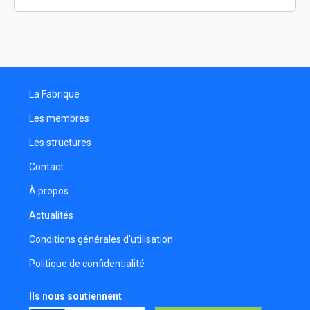
Florian Lidin
Réalisateur
Matthias Ferron
Chargé de production
La Fabrique
Hélène Rastegar
Réalisatrice
Les membres
Laurent Kuhn
Les structures
Chargé de production
Contact
Marion Grandjean
Monteuse
À propos
Jean-Yves Petitnicolas
Actualités
Réalisateur
Conditions générales d'utilisation
Adrien Bonneau
Politique de confidentialité
Monteur
Manon Badermann
Ils nous soutiennent
Réalisateur