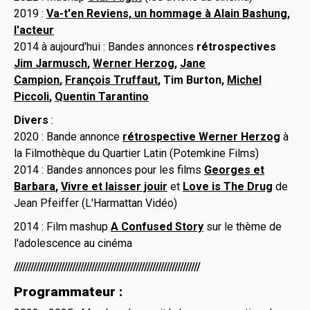
2019 :
Va-t'en Reviens, un hommage à Alain Bashung,
l'acteur
2014 à aujourd'hui : Bandes annonces
rétrospectives
Jim Jarmusch
,
Werner Herzog
,
Jane
Campion
,
François Truffaut
, Tim Burton,
Michel
Piccoli
,
Quentin Tarantino
Divers
:
2020 : Bande annonce
rétrospective Werner Herzog
à
la Filmothèque du Quartier Latin (Potemkine Films)
2014 : Bandes annonces pour les films
Georges et
Barbara
,
Vivre et laisser jouir
et
Love is The Drug
de
Jean Pfeiffer (L'Harmattan Vidéo)
2014 : Film mashup
A Confused Story
sur le thème de
l'adolescence au cinéma
///////////////////////////////////////////////////////////////////
Programmateur :