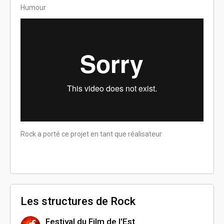
mét
Humour
Horre
Rock a porté ce projet en tant que réalisateur
Rock a
Les structures de Rock
Festival du Film de l'Est