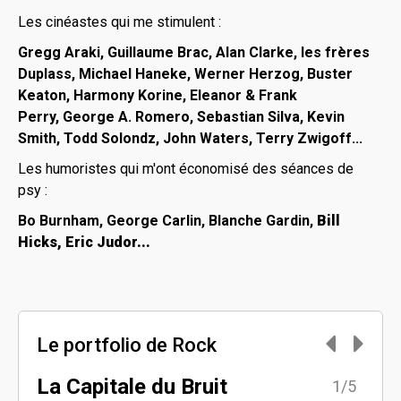
Les cinéastes qui me stimulent :
Gregg Araki, Guillaume Brac, Alan Clarke, les frères
Duplass, Michael Haneke, Werner Herzog, Buster
Keaton, Harmony Korine, Eleanor & Frank
Perry, George A. Romero, Sebastian Silva, Kevin
Smith, Todd Solondz, John Waters, Terry Zwigoff...
Les humoristes qui m'ont économisé des séances de
psy :
Bo Burnham, George Carlin, Blanche Gardin,
Bill
Hicks, Eric Judor...
Le portfolio de Rock
La Capitale du Bruit
Un 
5/5
1/5