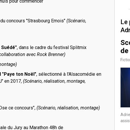
s nuls pour commencer
e du concours "Strasbourg Emois"
(Scénario,
Le 
Adr
L'élite
Sco
7/7
- Suédé"
, dans le cadre du festival Splitmix
de
Fiction
 collaboration avec Rock Brenner)
Ficti
 montage)
al "Paye ton Noël"
, sélectionné à l'Alsacomédie en
AJ" en 2017,
(Scénario, réalisation, montage,
Adrien a porté ce projet
"Ose ce concours",
(Scénario, réalisation, montage)
Adrie
assis
iale du Jury au Marathon 48h de