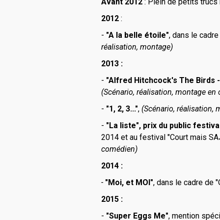
Avant 2012
: Plein de petits truc
2012
:
-
"A la belle étoile"
, dans le cadr
réalisation, montage)
2013 :
-
"Alfred Hitchcock's The Birds 
(Scénario, réalisation, montage en
-
"1, 2, 3..."
,
(Scénario, réalisation,
-
"La liste", prix du public festiv
2014 et au festival "Court mais S
comédien)
2014 :
-
"Moi, et MOI"
, dans le cadre de 
2015 :
-
"Super Eggs Me"
, mention spéc