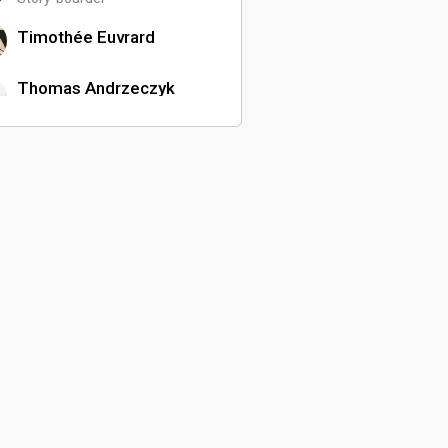
Timothée Euvrard
Thomas Andrzeczyk
Réalisateur
Laurent Kuhn
Chargé de production
Manon Badermann
Réalisateur
Elise Marie
Comédienne
Marco Stuppy
Réalisateur
Yann Kerdoncuff
Réalisateur
Adrien Maldonado
Monteur