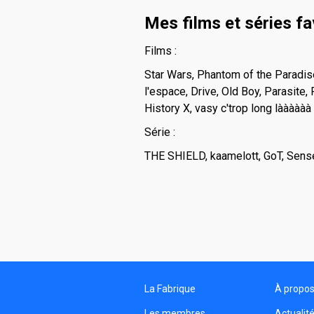
Mes films et séries fa
Films :
Star Wars, Phantom of the Paradis
l'espace, Drive, Old Boy, Parasite,
History X, vasy c'trop long làààààà
Série :
THE SHIELD, kaamelott, GoT, Sense 
La Fabrique
À propo
Les membres
Actualit