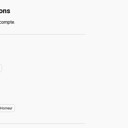
ions
 compte.
Horreur