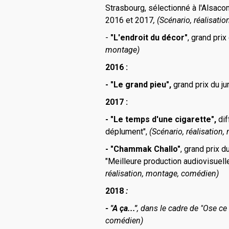
Strasbourg,
sélectionné à l'Alsaco
2016 et 2017
,
(Scénario, réalisati
-
"L'endroit du décor"
, grand pri
montage)
2016 :
- "Le grand pieu",
grand prix du j
2017 :
- "Le temps d'une cigarette",
dif
déplument",
(Scénario, réalisation
- "Chammak Challo"
, grand prix d
"Meilleure production audiovisuel
réalisation, montage, comédien)
2018
:
- "A ça..."
, dans le cadre de "Ose ce
comédien)