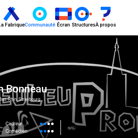
La Fabrique
Communauté
Écran
Structures
À propos
n Bonneau
 Bas-Rhin, Strasbourg
Cadreur
Comédien