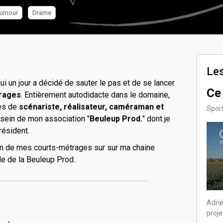
umour
Drame
Les
ui un jour a décidé de sauter le pas et de se lancer
Ce
rages
. Entièrement autodidacte dans le domaine,
tes de
scénariste, réalisateur, caméraman et
Sport
u sein de mon association "
Beuleup Prod.
" dont je
résident.
on de mes courts-métrages sur sur ma chaine
le de la Beuleup Prod.
Adrie
proje