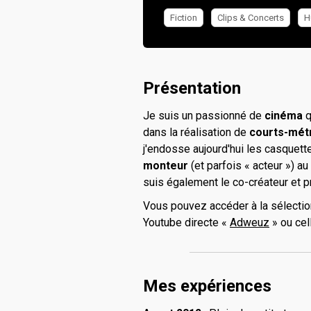
Fiction
Clips & Concerts
H
Présentation
Je suis un passionné de
cinéma
q
dans la réalisation de
courts-mét
j'endosse aujourd'hui les casquet
monteur
(et parfois « acteur ») a
suis également le co-créateur et p
Vous pouvez accéder à la sélecti
Youtube directe «
Adweuz
» ou cel
Mes expériences