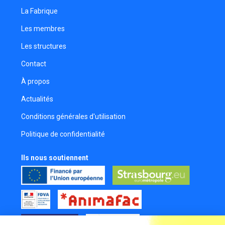
La Fabrique
Emmanuel Waltzer
Réalisateur
Les membres
Laurent Bannwarth
Les structures
Réalisateur
Contact
Quentin Chevalier
Comédien
À propos
Matthias Ferron
Actualités
Chargé de production
Conditions générales d'utilisation
Steve Anza
Politique de confidentialité
Réalisateur
Adrien Maldonado
Ils nous soutiennent
Monteur
Killian Herbert
Assistant réalisateur
Francois-Xavier Mercoeur
Réalisateur