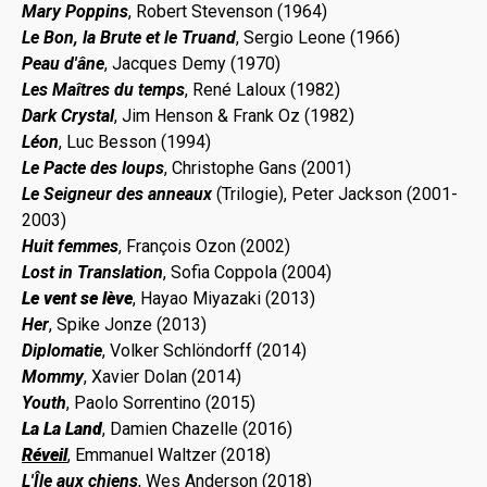
Mary Poppins
, Robert Stevenson (1964)
Le Bon, la Brute et le Truand
, Sergio Leone (1966)
Peau d'âne
, Jacques Demy (1970)
Les Maîtres du temps
, René Laloux (1982)
Dark Crystal
, Jim Henson & Frank Oz (1982)
Léon
, Luc Besson (1994)
Le Pacte des loups
, Christophe Gans (2001)
Le Seigneur des anneaux
(Trilogie), Peter Jackson (2001-
2003)
Huit femmes
, François Ozon (2002)
Lost in Translation
, Sofia Coppola (2004)
Le vent se lève
, Hayao Miyazaki (2013)
Her
, Spike Jonze (2013)
Diplomatie
, Volker Schlöndorff (2014)
Mommy
, Xavier Dolan (2014)
Youth
, Paolo Sorrentino (2015)
La La Land
, Damien Chazelle (2016)
Réveil
, Emmanuel Waltzer (2018)
L'Île aux chiens
, Wes Anderson (2018)