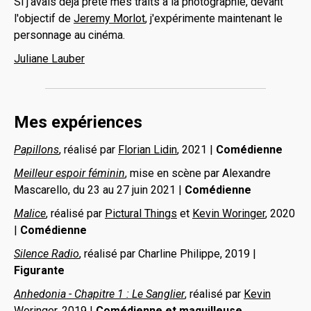
Si j'avais déjà prêté mes traits à la photographie, devant
l'objectif de
Jeremy Morlot
, j'expérimente maintenant le
personnage au cinéma.
Juliane Lauber
Mes expériences
Papillons
, réalisé par
Florian Lidin
, 2021 |
Comédienne
Meilleur espoir féminin
, mise en scène par Alexandre
Mascarello, du 23 au 27 juin 2021 |
Comédienne
Malice
, réalisé par
Pictural Things
et
Kevin Woringer
, 2020
|
Comédienne
Silence Radio
, réalisé par Charline Philippe, 2019 |
Figurante
Anhedonia - Chapitre 1 : Le Sanglier
, réalisé par
Kevin
Woringer
, 2019 |
Comédienne et maquilleuse