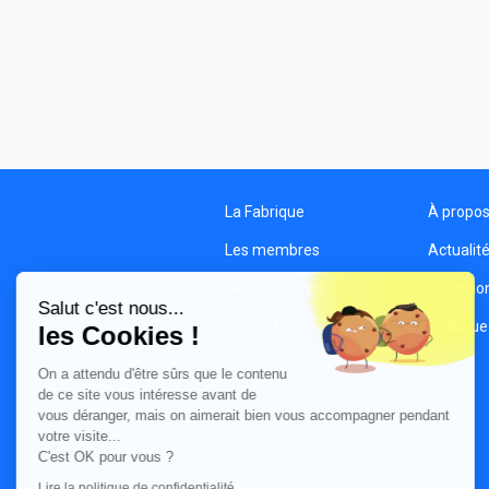
La Fabrique
À propo
Les membres
Actualit
Les structures
Condition
Salut c'est nous...
Contact
Politique
les Cookies !
On a attendu d'être sûrs que le contenu
de ce site vous intéresse avant de
vous déranger, mais on aimerait bien vous accompagner pendant
votre visite...
C'est OK pour vous ?
Lire la politique de confidentialité