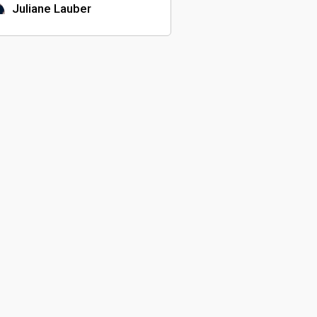
Juliane Lauber
Comédienne
Geraldine Delay
Directeur de casting
Tristan Kopp
Comédien
Hélène Rastegar
Réalisatrice
Emy Rodrigues
Réalisateur