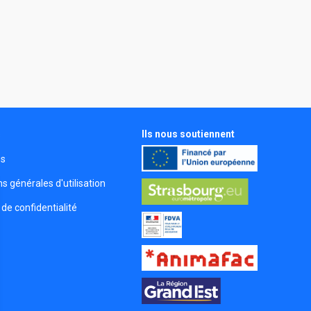
Ils nous soutiennent
s
és
s générales d'utilisation
 de confidentialité