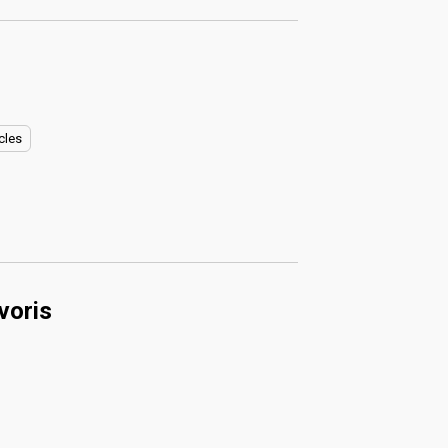
cles
voris