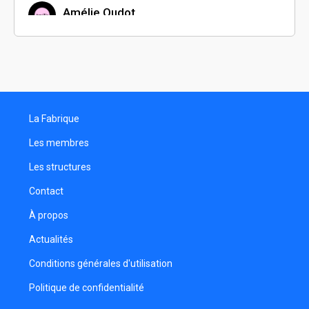
Amélie Oudot
Théo Schmitt
Chargé de communication
Paul Philippon
La Fabrique
Kim-Marlène Le
Chargée de production
Les membres
Les structures
Contact
À propos
Actualités
Conditions générales d'utilisation
Politique de confidentialité