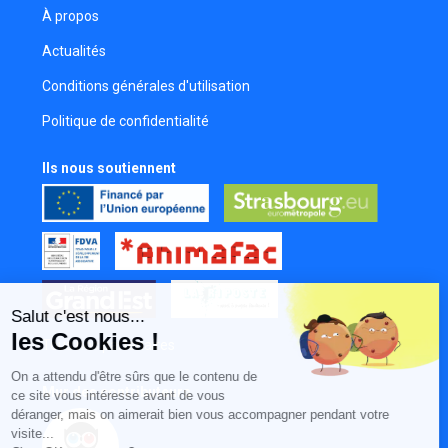
Comédienne
À propos
Michael Gojon-Dit-Martin
Actualités
Costumier
Conditions générales d'utilisation
Politique de confidentialité
Ils nous soutiennent
Salut c'est nous...
les Cookies !
Tous nos partenaires
On a attendu d'être sûrs que le contenu de
Mur des contributeurs
ce site vous intéresse avant de vous
déranger, mais on aimerait bien vous accompagner pendant votre
visite...