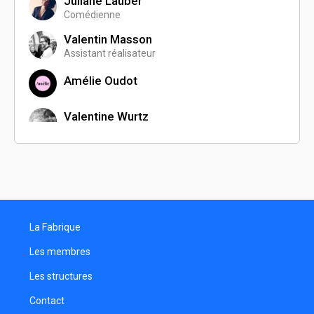
Juliane Lauber
Comédienne
Valentin Masson
Assistant réalisateur
Amélie Oudot
Valentine Wurtz
Productrice
Tristan Kopp
Comédien
Jérémy Gruser
Comédien
La Fabrique
Sara Blanc
Monteuse
Les membres
Mécistée Rhea
Les structures
Comédien
Contact
Juliette Petitjean