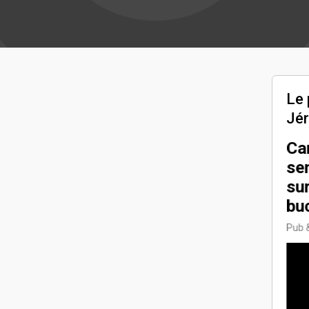
Le 
Jé
Mon cœur faut
Ca
5/5
que j'te parle
sen
(Équipe 25 - Alpha
sur
Centauri Films) |
bu
MV48H2023
Pub 
Fiction