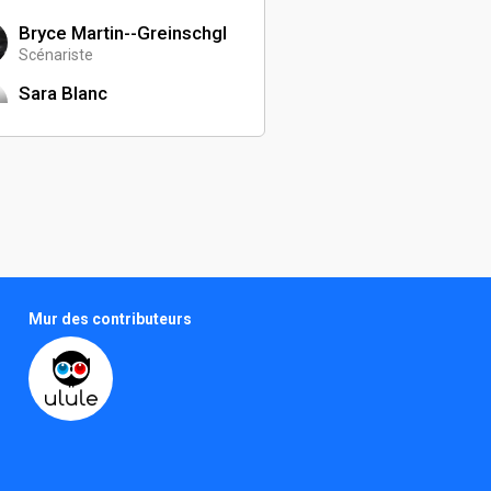
Bryce Martin--Greinschgl
Scénariste
Sara Blanc
Monteuse
Théo Schmitt
Chargé de communication
Emy Rodrigues
Réalisateur
Tom Atome
Photographe
Mur des contributeurs
Yann Petit-Pierre
Chef opérateur du son
Guillaume Blanc
Chargé de production
Malassingne Jean-Benoî
t