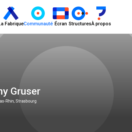
La Fabrique
Communauté
Écran
Structures
À propos
y Gruser
as-Rhin, Strasbourg