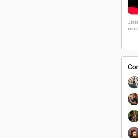
Jérém
comé
Jérémy a participé en tant que
comédien
Co