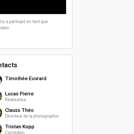
Jérémy a participé en tant que
comédien
y a participé en tant que
dien
ntacts
Timothée Euvrard
Lucas Pierre
Réalisateur
Clauss Théo
Directeur de la photographie
Tristan Kopp
Comédien