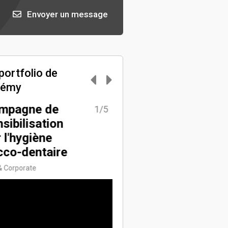
Envoyer un message
portfolio de
rémy
mpagne de
10 mètres -
1/5
2
sibilisation
EQUIPE 7 -
 l'hygiène
MV48H2021
cco-dentaire
Fiction
& Corporate