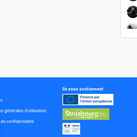
Ils nous soutiennent
s
és
s générales d'utilisation
 de confidentialité