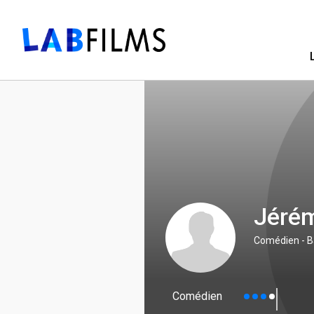
Jérém
Comédien - B
Comédien