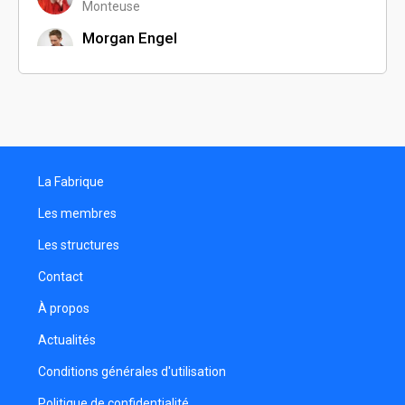
Monteuse
Morgan Engel
Monteur
Rock Brenner
Programmateur
Florian Lidin
Réalisateur
La Fabrique
Matthias Ferron
Chargé de production
Les membres
Thomas Andrzeczyk
Les structures
Réalisateur
Contact
Hélène Rastegar
Réalisatrice
À propos
Laurent Kuhn
Actualités
Chargé de production
Conditions générales d'utilisation
Adrien Bonneau
Politique de confidentialité
Monteur