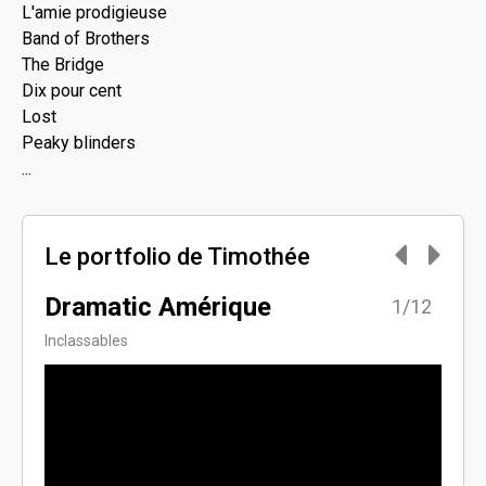
L'amie prodigieuse
Band of Brothers
The Bridge
Dix pour cent
Lost
Peaky blinders
...
Le portfolio de Timothée
Dramatic Amérique
Quo
2/12
1/12
Jou
Inclassables
Vlog &