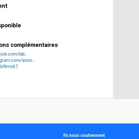
ent
sponible
tions complémentaires
book.com/lab...
agram.com/asso...
abfilms67
Ils nous soutiennent
s