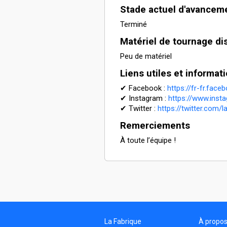
Stade actuel d'avancem
Terminé
Matériel de tournage di
Peu de matériel
Liens utiles et informa
✔ Facebook :
https://fr-fr.face
✔ Instagram :
https://www.inst
✔ Twitter :
https://twitter.com/l
Remerciements
À toute l’équipe !
La Fabrique
À propo