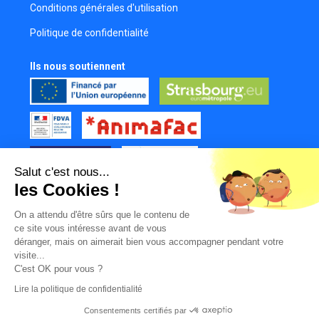
Conditions générales d'utilisation
Michael Kuntz
Politique de confidentialité
Réalisateur
Marco Stuppy
Ils nous soutiennent
Réalisateur
Florian Vogel
Machiniste
Tom Dallem
Assistant réalisateur
Salut c'est nous...
Ania Gauer
les Cookies !
Comédienne
Tous nos partenaires
Patrice Anselme
On a attendu d'être sûrs que le contenu de
Mur des contributeurs
ce site vous intéresse avant de vous
Réalisateur
déranger, mais on aimerait bien vous accompagner pendant votre
Geraldine Delay
visite...
Directeur de casting
C'est OK pour vous ?
Lire la politique de confidentialité
Léana Montana
Comédienne de doublage
Consentements certifiés par