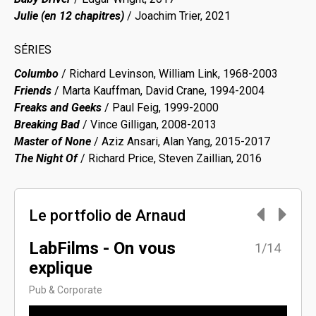
Julie (en 12 chapitres)
/ Joachim Trier, 2021
SÉRIES
Columbo
/ Richard Levinson, William Link, 1968-2003
Friends
/ Marta Kauffman, David Crane, 1994-2004
Freaks and Geeks
/ Paul Feig, 1999-2000
Breaking Bad
/ Vince Gilligan, 2008-2013
Master of None
/ Aziz Ansari, Alan Yang, 2015-2017
The Night Of
/ Richard Price, Steven Zaillian, 2016
Le portfolio de Arnaud
LabFilms - On vous
OST
4/14
1/14
explique
Ses
Pub & Corporate
Clips 