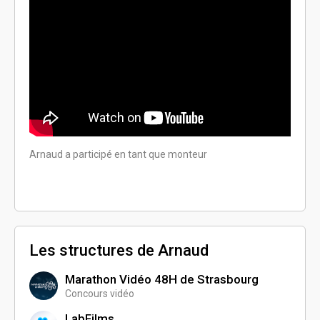
Arnaud a participé en tant que monteur
Arnaud
Les structures de Arnaud
Marathon Vidéo 48H de Strasbourg
Concours vidéo
LabFilms