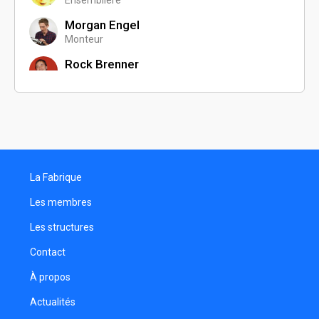
Ensemblière
Morgan Engel
Monteur
Rock Brenner
Programmateur
Marion Grandjean
Monteuse
Florian Lidin
Réalisateur
La Fabrique
Matthias Ferron
Chargé de production
Les membres
Jeff Smoliga
Les structures
Directeur de production
Contact
Thomas Andrzeczyk
Réalisateur
À propos
Guillaume Erbs
Actualités
Réalisateur