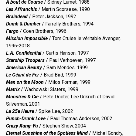
À bout de Course
/ Sidney Lumet, 1988
Les Affranchis
/ Martin Scorsese, 1990
Braindead
/ Peter Jackson, 1992
Dumb & Dumber
/ Farrelly Brothers, 1994
Fargo
/ Coen Brothers, 1996
Mission Impossible
/ Tom Cruise le véritable Avenger,
1996-2018
L.A. Confidential
/ Curtis Hanson, 1997
Starship Troopers
/ Paul Verhoeven, 1997
American Beauty
/ Sam Mendes, 1999
Le Géant de Fer
/ Brad Bird, 1999
Man on the Moon
/ Milos Forman, 1999
Matrix
/ Wachowski Sisters, 1999
Monstres & Cie
/ Pete Docter, Lee Unkrich et David
Silverman, 2001
La 25e Heure
/ Spike Lee, 2002
Punch-Drunk Love
/ Paul Thomas Anderson, 2002
Crazy Kung-Fu
/ Stephen Show, 2004
Eternal Sunshine of the Spotless Mind
/ Michel Gondry,