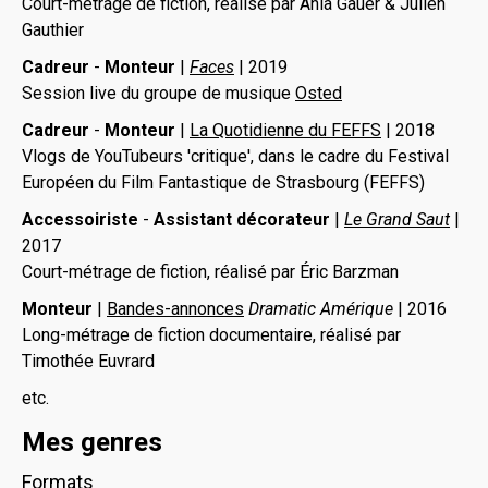
Court-métrage de fiction, réalisé par Ania Gauer & Julien
Gauthier
Cadreur
-
Monteur
|
Faces
| 2019
Session live du groupe de musique
Osted
Cadreur
-
Monteur
|
La Quotidienne du FEFFS
| 2018
Vlogs de YouTubeurs 'critique', dans le cadre du Festival
Européen du Film Fantastique de Strasbourg (FEFFS)
Accessoiriste
-
Assistant décorateur
|
Le Grand Saut
|
2017
Court-métrage de fiction, réalisé par Éric Barzman
Monteur
|
Bandes-annonces
Dramatic Amérique
| 2016
Long-métrage de fiction documentaire, réalisé par
Timothée Euvrard
etc.
Mes genres
Formats