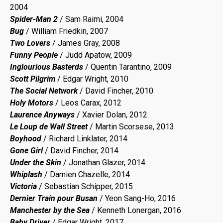
2004
Spider-Man 2
/ Sam Raimi, 2004
Bug
/ William Friedkin, 2007
Two Lovers
/ James Gray, 2008
Funny People
/ Judd Apatow, 2009
Inglourious Basterds
/ Quentin Tarantino, 2009
Scott Pilgrim
/ Edgar Wright, 2010
The Social Network
/ David Fincher, 2010
Holy Motors
/ Leos Carax, 2012
Laurence Anyways
/ Xavier Dolan, 2012
Le Loup de Wall Street
/ Martin Scorsese, 2013
Boyhood
/ Richard Linklater, 2014
Gone Girl
/ David Fincher, 2014
Under the Skin
/ Jonathan Glazer, 2014
Whiplash
/ Damien Chazelle, 2014
Victoria
/ Sebastian Schipper, 2015
Dernier Train pour Busan
/ Yeon Sang-Ho, 2016
Manchester by the Sea
/ Kenneth Lonergan, 2016
Baby Driver
/ Edgar Wright, 2017