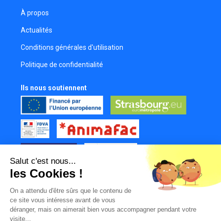
À propos
Actualités
Conditions générales d'utilisation
Politique de confidentialité
Ils nous soutiennent
Salut c'est nous...
les Cookies !
Tous nos partenaires
On a attendu d'être sûrs que le contenu de
Mur des contributeurs
ce site vous intéresse avant de vous
déranger, mais on aimerait bien vous accompagner pendant votre
visite...