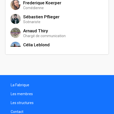
Frederique Koerper
Comédienne
Sébastien Pflieger
Scénariste
Arnaud Thiry
Chargé de communication
Célia Leblond
Assistante réalisateur
Amaury Thomas
Comédien
La Fabrique
Les membres
Les structures
Contact