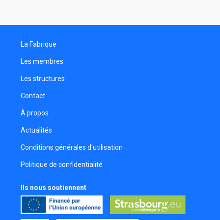
Chargée de production
Matthias Ferron
Chargé de production
La Fabrique
Abdou Sane
Assistant réalisateur
Les membres
Adrien Maldonado
Les structures
Monteur
Contact
Sylvain Urban
Comédien
À propos
Florian Lidin
Actualités
Réalisateur
Conditions générales d'utilisation
Bertrand Julien
Politique de confidentialité
Réalisateur
Michael Kuntz
Ils nous soutiennent
Réalisateur
Ania Gauer
Comédienne