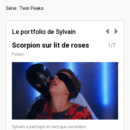
Série : Twin Peaks
Le portfolio de Sylvain
Scorpion sur lit de roses
Pom
7/7
1/7
Fiction
Dram
Sylvain a participé en tant que comédien
Sylvai