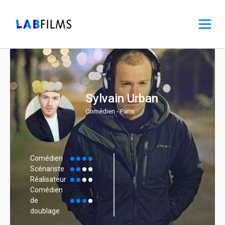
Sylvain Urban
Comédien - Paris
Comédien
Scénariste
Réalisateur
Comédien
de
doublage