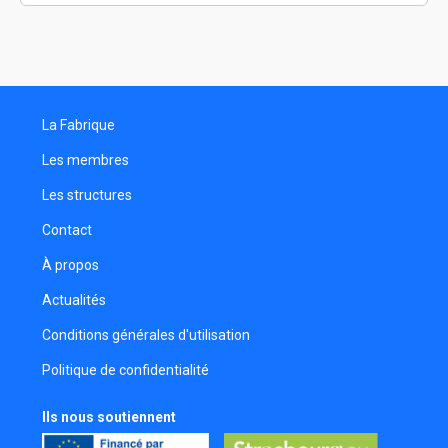
Matthias Ferron
Chargé de production
Patrice Anselme
Réalisateur
La Fabrique
Valentin Masson
Assistant réalisateur
Les membres
Bertrand Julien
Les structures
Réalisateur
Contact
Florian Lidin
Réalisateur
À propos
Geraldine Delay
Actualités
Directeur de casting
Conditions générales d'utilisation
Julien Charlas
Politique de confidentialité
Monteur
Manuel Lambinet
Ils nous soutiennent
Comédien