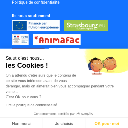
Politique de confidentialité
Cadreur
Yannick Perrin
Ils nous soutiennent
Réalisateur
Baptiste Dupont
Chargée de production
Pascal Kaczynski
Scénariste
Salut c'est nous...
Sacha Poiré
les Cookies !
Assistant réalisateur
Tous nos partenaires
Zoé Guilbon
On a attendu d'être sûrs que le contenu de
Mur des contributeurs
ce site vous intéresse avant de vous
Réalisatrice
déranger, mais on aimerait bien vous accompagner pendant votre
Intercalaire Productions
visite...
Réalisateur
C'est OK pour vous ?
Lire la politique de confidentialité
Emile Biegel
Réalisateur
Consentements certifiés par
|
|
|
© LabFilms
Facebook
Instagram
Youtube
TikTok
Thomas Andrzeczyk
Non merci
Je choisis
OK pour moi