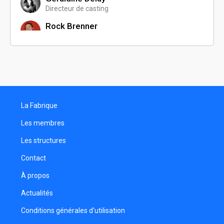
Directeur de casting
Rock Brenner
Programmateur
Marie Angelis
Comédienne
Grégory Morin
Comédien
La Fabrique
Julien Charlas
Monteur
Les membres
Fabien Fuhrmann
Les structures
Comédien
Contact
Adrien Leinen
Réalisateur
À propos
Guillaume Gore
Actualités
Comédien
Conditions générales d'utilisation
Victor Fleurentdidier