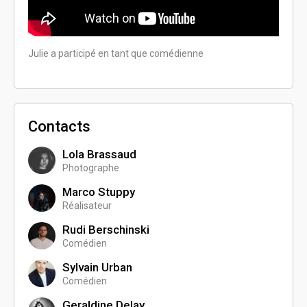
Julie 
Julie a participé en tant que comédienne
Contacts
Lola Brassaud
Photographe
Marco Stuppy
Réalisateur
Rudi Berschinski
Comédien
Sylvain Urban
Comédien
Geraldine Delay