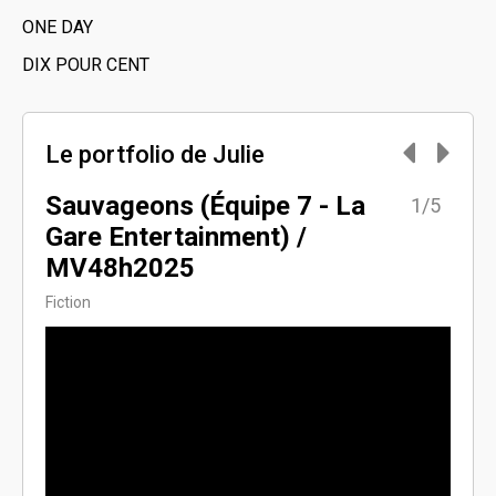
ONE DAY
DIX POUR CENT
Le portfolio de Julie
Sauvageons (Équipe 7 - La
Pyr
5/5
1/5
Gare Entertainment) /
Unitai
MV48h2025
Fiction