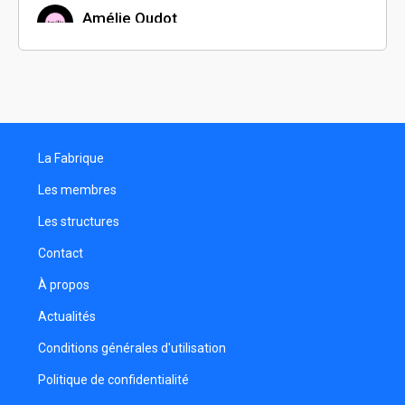
Amélie Oudot
Marie Hattermann
Comédien
Warren Koubeli Dissi
La Fabrique
Sacha Poiré
Assistant réalisateur
Les membres
Etienne Falck-Suzuki
Les structures
Comédien
Contact
Jean Cyrille Muzelet
Programmateur
À propos
Marc Hoffmann
Actualités
Scénariste
Conditions générales d'utilisation
Diego Scapin
Politique de confidentialité
Comédien