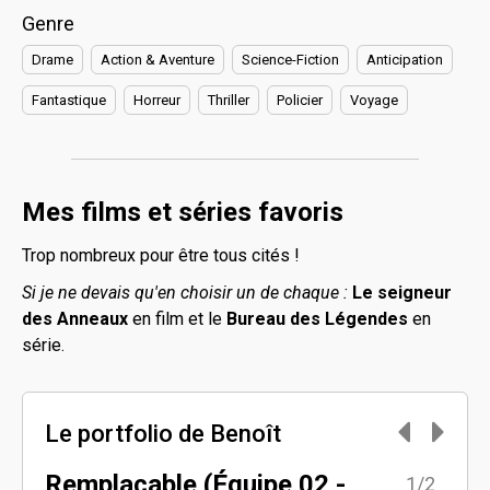
Genre
Drame
Action & Aventure
Science-Fiction
Anticipation
Fantastique
Horreur
Thriller
Policier
Voyage
Mes films et séries favoris
Trop nombreux pour être tous cités !
Si je ne devais qu'en choisir un de chaque :
Le seigneur
des Anneaux
en film et le
Bureau des Légendes
en
série.
Le portfolio de Benoît
Remplaçable (Équipe 02 -
33è
2/2
1/2