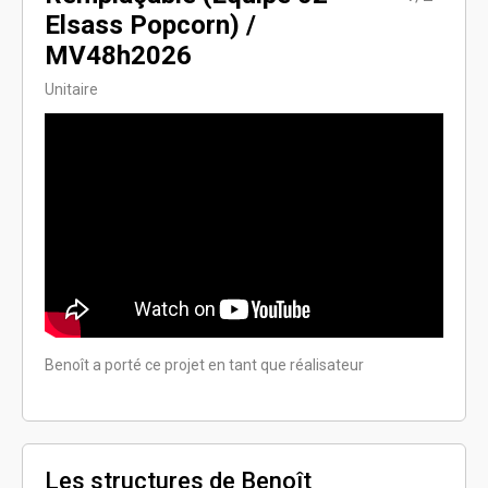
Elsass Popcorn) /
Els
MV48h2026
MV
Unitaire
Fiction
Benoît a porté ce projet en tant que réalisateur
Benoît
Les structures de Benoît