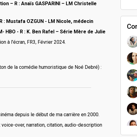
ion – R :
Anaïs GASPARINI
– LM Christelle
R :
Mustafa OZGUN
- LM Nicole, médecin
Co
M-
HBO -
R :
K. Ben Rafel –
Série
Mère de Julie
on à l'écran, FR3, Février 2024.
(ton de la comédie humoristique de Noé Debré) :
 cinéma depuis le début de ma carrière en 2000.
oice-over, narration, citation, audio-description