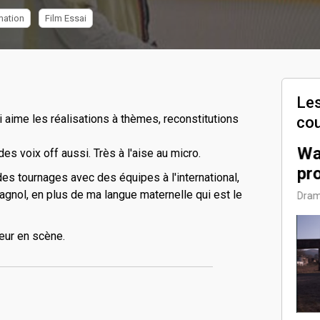
mation
Film Essai
Les
i aime les réalisations à thèmes, reconstitutions
co
titre
L'AGENT DU
Wa
1/2
2/2
es voix off aussi. Très à l'aise au micro.
re)
PRESIDENT
pro
des tournages avec des équipes à l'international,
spagnol, en plus de ma langue maternelle qui est le
2022
Humour , Juin 2023
Dram
eur en scène.