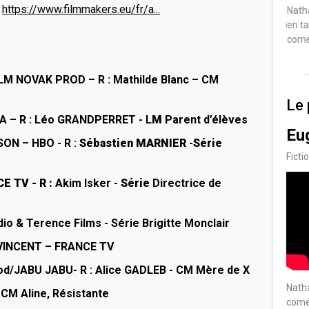
:
https://www.filmmakers.eu/fr/a...
ipe
Nathalie participe
Natha
en tant que
en ta
En production
En production
comédienne
comé
LM NOVAK PROD – R :
Mathilde Blanc
– CM
Le 
A –
R :
Léo GRANDPERRET
- L
M
Parent d’élèves
Eu
SON – HBO -
R :
Sébastien MARNIER
-
Série
Ficti
E TV - R :
Akim Isker
-
Série
Directrice de
io & Terence Films -
Série
Brigitte Monclair
 VINCENT
–
FRANCE TV
od/JABU JABU-
R :
Alice GADLEB
- CM Mère de X
Natha
 CM Aline, Résistante
comé