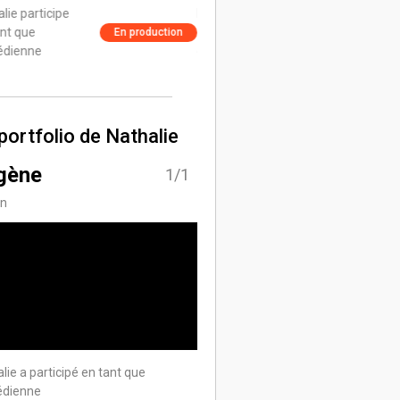
lie participe
Nathalie participe
nt que
en tant que
En production
En producti
dienne
comédienne
portfolio de Nathalie
gène
1/1
on
lie a participé en tant que
dienne