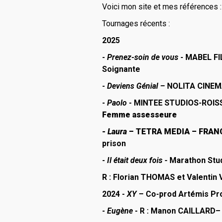
Voici mon site et mes références 
Nathalie partic
en tant que
Tournages récents :
comédienne
2025
-
Prenez-soin de vous
- MABEL FI
Soignante
-
Deviens Génial –
NOLITA CINEM
-
Paolo
-
MINTEE STUDIOS-ROIS
Femme assesseure
-
Laura
– TETRA MEDIA – FRANC
prison
-
Il était deux fois
-
Marathon Stud
R :
Florian THOMAS et Valentin
2024
-
XY
– Co-prod
Artémis Pr
-
Eugène
- R :
Manon CAILLARD
–