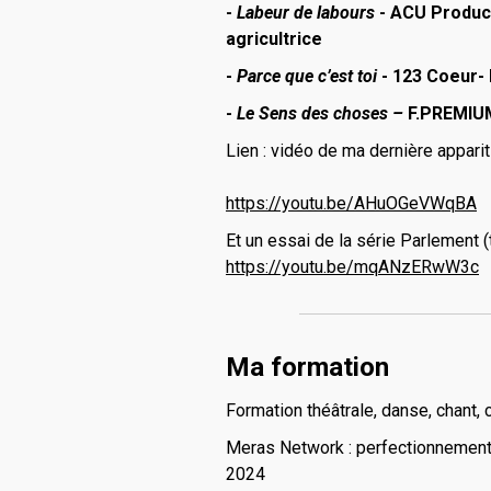
-
Labeur de labours
- ACU Product
agricultrice
-
Parce que c’est toi
- 123 Coeur- 
-
Le Sens des choses –
F.PREMIU
Lien : vidéo de ma dernière appariti
https://youtu.be/AHuOGeVWqBA
Et un essai de la série Parlement 
https://youtu.be/mqANzERwW3c
Ma formation
Formation théâtrale, danse, chant,
Meras Network : perfectionnement v
2024