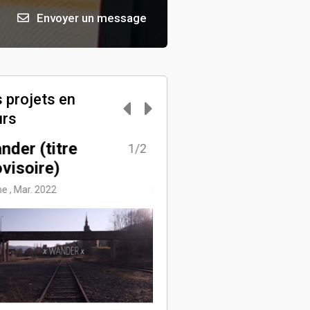
Envoyer un message
 projets en
urs
nder (titre
L'AGENT DU
1/2
2
visoire)
PRESIDENT
e , Mar. 2022
Humour , Juin 2023