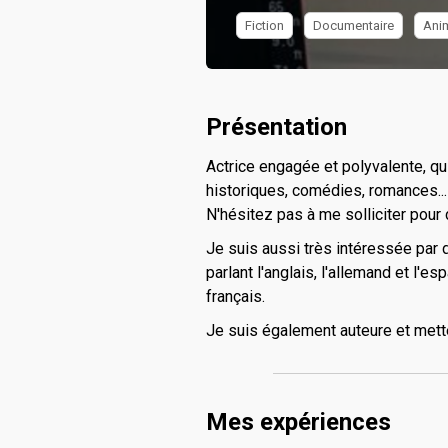
Fiction
Documentaire
Ani
Présentation
Actrice engagée et polyvalente, qu
historiques, comédies, romances...
Wander (
N'hésitez pas à me solliciter pour d
provisoi
Je suis aussi très intéressée par 
parlant l'anglais, l'allemand et l'e
Drame , Mar. 
français.
Je suis également auteure et mett
Mes expériences