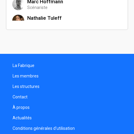
Marc Hoffmann
Scénariste
Nathalie Tuleff
Comédienne
Noémie Zoldan--Lefevre
Photographe
Loran Gouy
Réalisateur
La Fabrique
Vincent Engel
Scénariste
Les membres
Les structures
Contact
À propos
Actualités
Conditions générales d'utilisation