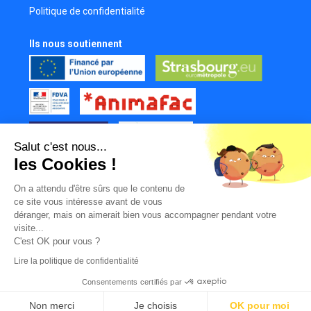
Politique de confidentialité
Ils nous soutiennent
Salut c'est nous...
les Cookies !
Tous nos partenaires
On a attendu d'être sûrs que le contenu de
Mur des contributeurs
ce site vous intéresse avant de vous
déranger, mais on aimerait bien vous accompagner pendant votre
visite...
C'est OK pour vous ?
Lire la politique de confidentialité
Consentements certifiés par
|
|
|
© LabFilms
Facebook
Instagram
Youtube
TikTok
Non merci
Je choisis
OK pour moi