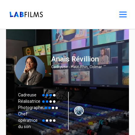
Anaïs Révillion
Cadreuse - Haut-Rhin, Colmar
Cadreuse
Réalisatrice
Photographe
Chef
opératrice
du son