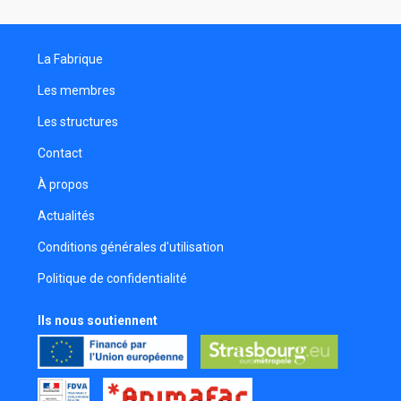
Emy Rodrigues
Réalisateur
La Fabrique
Elsa Schweitzer
Monteuse
Les membres
Sébastien Pflieger
Les structures
Scénariste
Contact
Noah Aubert
Réalisateur
À propos
Malassingne Jean-Benoît
Actualités
Réalisateur
Conditions générales d'utilisation
Charlie Raw
Politique de confidentialité
Réalisateur
Théo Bassan
Ils nous soutiennent
Monteur son
Domino Dos Santos
Réalisateur