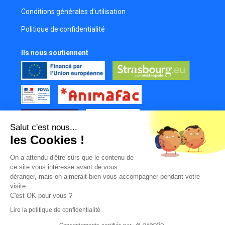
Réalisateur
Conditions générales d'utilisation
Joana Ferreira
Politique de confidentialité
Réalisatrice
Léa Chenal
Ils nous soutiennent
Scripte
Jade Cousseau
Programmatrice
Luka Dourbecker
Assistant réalisateur
Salut c'est nous...
Joséphine Gabrovec
les Cookies !
Cadreuse
Tous nos partenaires
Charlotte Le Dain
On a attendu d'être sûrs que le contenu de
Mur des contributeurs
ce site vous intéresse avant de vous
Monteuse
déranger, mais on aimerait bien vous accompagner pendant votre
Pascal Kaczynski
visite...
Scénariste
C'est OK pour vous ?
Lire la politique de confidentialité
Anais Demange
Comédienne
Consentements certifiés par