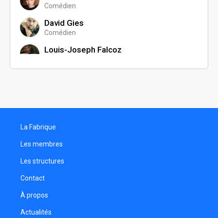
Comédien
David Gies
Comédien
Louis-Joseph Falcoz
Assistant réalisateur
Manon Caillard
Réalisatrice
Arthur Misandeau
La Fabrique
Rock Brenner
Programmateur
Les membres
Dorilys Bougardier
Les structures
Comédienne
Contact
Rawia Grinou
Réalisatrice
À propos
Intercalaire Productions
Actualités