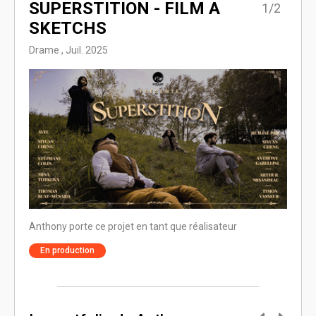
SUPERSTITION - FILM A
L’É
2/2
1/2
SKETCHS
Drame
Drame , Juil. 2025
Anthon
Anthony porte ce projet en tant que réalisateur
En 
En production