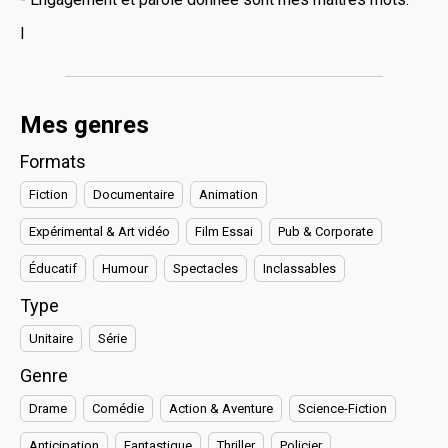
I
Mes genres
Formats
Fiction
Documentaire
Animation
Expérimental & Art vidéo
Film Essai
Pub & Corporate
Éducatif
Humour
Spectacles
Inclassables
Type
Unitaire
Série
Genre
Drame
Comédie
Action & Aventure
Science-Fiction
Anticipation
Fantastique
Thriller
Policier