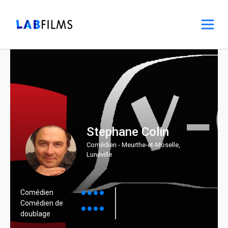
Stephane Colin
Comédien - Meurthe-et-Moselle,
Lunéville
Comédien
Comédien de
doublage