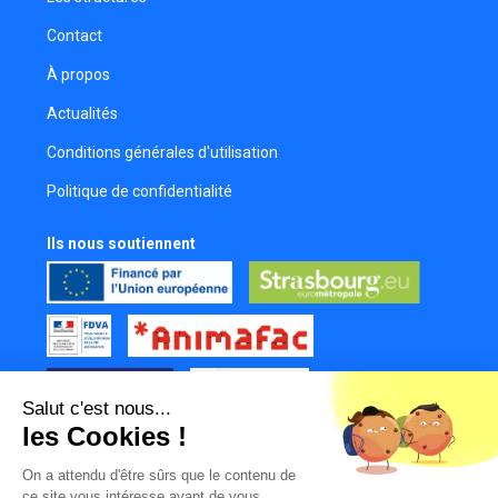
Contact
À propos
Actualités
Conditions générales d'utilisation
Politique de confidentialité
Ils nous soutiennent
Salut c'est nous...
les Cookies !
Tous nos partenaires
On a attendu d'être sûrs que le contenu de
Mur des contributeurs
ce site vous intéresse avant de vous