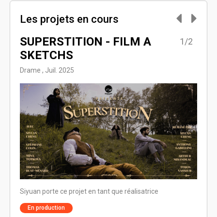
Les projets en cours
SUPERSTITION - FILM A
L’É
2/2
1/2
SKETCHS
Drame
Drame , Juil. 2025
Siyuan
Siyuan porte ce projet en tant que réalisatrice
En 
En production