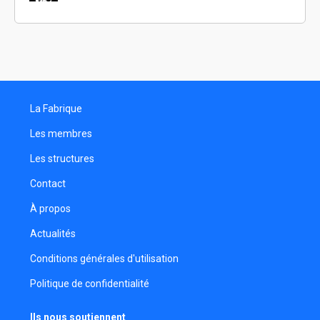
Réalisateur
Luka Dourbecker
Assistant réalisateur
Saïf Naveed
Réalisateur
La Fabrique
Thomas Huck
Scénariste
Les membres
Flore Lallau
Les structures
Réalisatrice
Contact
Jade Cousseau
Programmatrice
À propos
Timon Vasseur
Actualités
Monteur
Conditions générales d'utilisation
Benjamin Faisy
Politique de confidentialité
Monteur
Sacha Poiré
Ils nous soutiennent