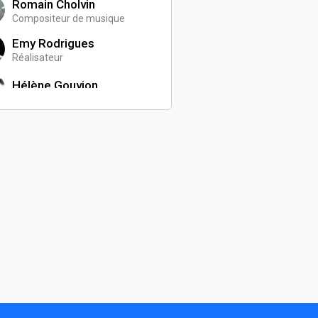
Romain Cholvin
Compositeur de musique
Emy Rodrigues
Réalisateur
Hélène Gouvion
Arnaud Delecrin
Réalisateur
Juliane Lauber
Comédienne
Frederique Koerper
Comédienne
Yann Kerdoncuff
Réalisateur
Arnaud Thiry
Chargé de communication
Julien Charlas