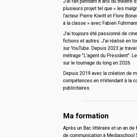
J’ai fait pendant 8 ans du théâtre 
plusieurs projet tel que « les malgr
l’acteur Pierre Kiwitt et Flore Bon
à la classe » avec Fabien Fuhrman
J’ai toujours été passionné de cin
fictions et autres. J’ai réalisé en
sur YouTube. Depuis 2023 je travail
métrage "L'agent du President". Le 
sur le tournage du long en 2026.
Depuis 2019 avec la création de m
compétences en m'étendant à la com
publicitaires.
Ma formation
Après un Bac littéraire et un an de
de communication à Mediaschool St