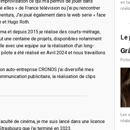
d’improvisation ce qui m’a permis de jouer dans
en ta
é elles » de France télévision ou j’ai pu rencontrer
réali
aventura, J’ai joué également dans la web serie « face
n et Hugo Roth.
ema et depuis 2015 je réalise des courts-métrage,
Le 
 tout une centaine de projets, disponibles notamment
le avec une equipe sur la réalisation d'un long-
Terreur Nocturne
Grâ
4/4
pilote a été réalisé en Avril 2024 et nous travaillons
Thriller
Ficti
on auto-entreprise CRONOS j'ai diversifié mes
munication publicitaire, la réalisation de clips
Leo a porté ce projet
Leo a
réali
 faculté de cinéma, je me suis lancé dans une licence
rasbourg que j'ai terminé en 2023.