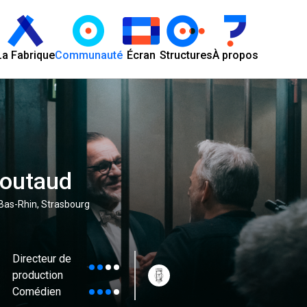
La Fabrique
Communauté
Écran
Structures
À propos
Coutaud
 Bas-Rhin, Strasbourg
Directeur de
production
Comédien