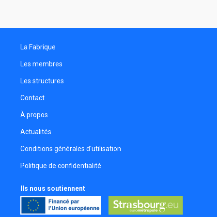
Scénariste
Angelo Montana
Directeur de casting
La Fabrique
Valentin Antony
Décorateur
Les membres
Amélie Oudot
Les structures
Contact
Nathan Jung
Comédien
À propos
Aurélien Broucke
Actualités
Chargé de production
Conditions générales d'utilisation
Leo Coutaud
Politique de confidentialité
Réalisateur
Emy Rodrigues
Ils nous soutiennent
Réalisateur
Thomas Boisneau