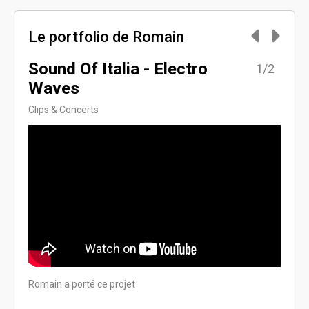
Le portfolio de Romain
Sound Of Italia - Electro
Unr
2/2
1/2
Waves
Clips 
Clips & Concerts
Romain
Romain a porté ce projet