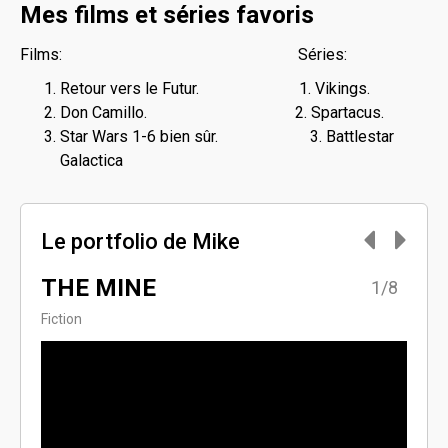
Mes films et séries favoris
Films: Séries:
Retour vers le Futur. 1. Vikings.
Don Camillo. 2. Spartacus.
Star Wars 1-6 bien sûr. 3. Battlestar
Galactica
Le portfolio de Mike
THE MINE
AYA
8/8
1/8
Fiction
Dram