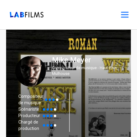
Mike Meyer
Compositeur de musique - Haut-Rhin,
Mulhouse
Compositeur
de musique
Scénariste
Producteur
Chargé de
production