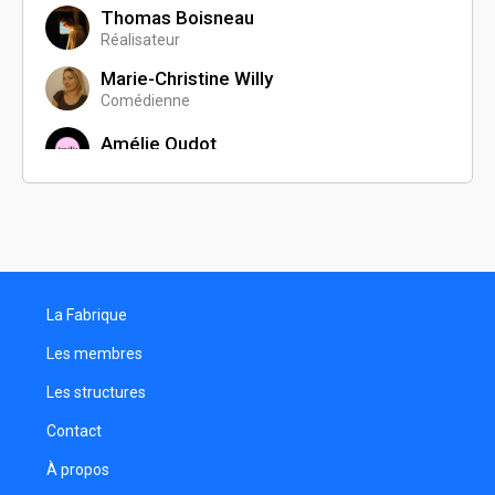
Thomas Boisneau
Réalisateur
Marie-Christine Willy
Comédienne
Amélie Oudot
Romain Cholvin
Compositeur de musique
Dimitri Gangloff
Réalisateur
La Fabrique
Sébastien Pflieger
Scénariste
Les membres
Charlotte Monnier
Les structures
Chargée de production
Contact
Lily G.
Programmatrice
À propos