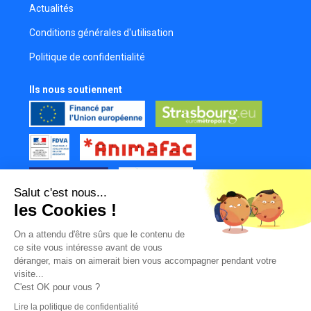
Frederique Koerper
Actualités
Comédienne
Conditions générales d'utilisation
Amaury Thomas
Politique de confidentialité
Comédien
Laila Rachadi
Ils nous soutiennent
Figurante
David Gies
Comédien
Laurent Bannwarth
Réalisateur
Salut c'est nous...
Valentin Fluhr
les Cookies !
Réalisateur
Tous nos partenaires
Aurélien Broucke
On a attendu d'être sûrs que le contenu de
Mur des contributeurs
ce site vous intéresse avant de vous
Chargé de production
déranger, mais on aimerait bien vous accompagner pendant votre
Grégory Morin
visite...
Comédien
C'est OK pour vous ?
Lire la politique de confidentialité