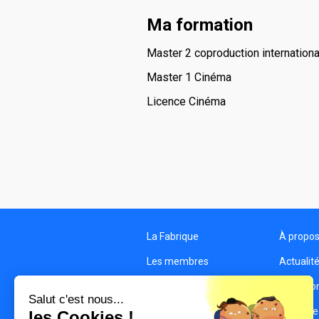
Ma formation
Master 2 coproduction internation
Master 1 Cinéma
Licence Cinéma
La Fabrique
À propo
Les membres
Actualit
Les structures
Condition
Salut c'est nous...
Contact
Politique
les Cookies !