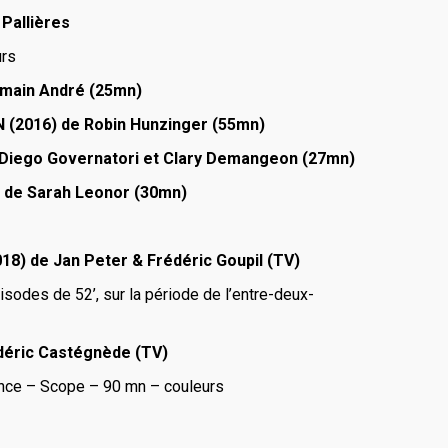
Pallières
urs
omain André (25mn)
(2016) de Robin Hunzinger (55mn)
Diego Governatori et Clary Demangeon (27mn)
 de Sarah Leonor (30mn)
8) de Jan Peter & Frédéric Goupil (TV)
isodes de 52’, sur la période de l’entre-deux-
déric Castégnède (TV)
ance – Scope – 90 mn – couleurs