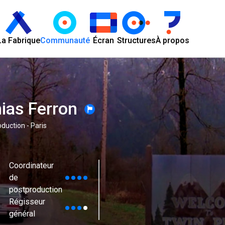
La Fabrique
Communauté
Écran
Structures
À propos
ias Ferron
duction - Paris
Coordinateur
de
postproduction
Régisseur
général