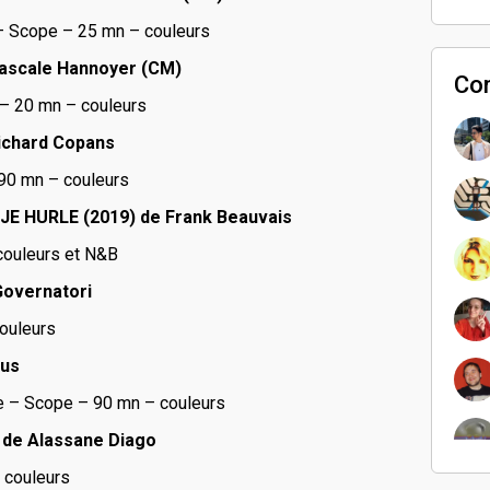
 – Scope – 25 mn – couleurs
Pascale Hannoyer (CM)
Co
 – 20 mn – couleurs
ichard Copans
90 mn – couleurs
 HURLE (2019) de Frank Beauvais
couleurs et N&B
Governatori
ouleurs
lus
e – Scope – 90 mn – couleurs
de Alassane Diago
 couleurs