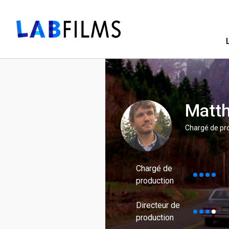
Matth
Chargé de pro
Chargé de
production
Directeur de
production