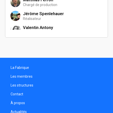
Chargé de production
Jérôme Spenlehauer
Réalisateur
Valentin Antony
Décorateur
Hélène Lamoine
Comédienne
Kim-Marlène Le
Chargée de production
La Fabrique
Amélie Oudot
Les membres
Fabien Médina
Les structures
Comédien
Contact
À propos
Actualités