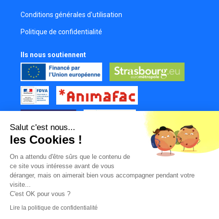
Conditions générales d'utilisation
Politique de confidentialité
Ils nous soutiennent
Salut c'est nous...
les Cookies !
Tous nos partenaires
On a attendu d'être sûrs que le contenu de
Mur des contributeurs
ce site vous intéresse avant de vous
déranger, mais on aimerait bien vous accompagner pendant votre
visite...
C'est OK pour vous ?
Lire la politique de confidentialité