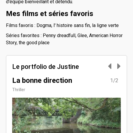
d'équipe bienveillant et détendu.
Mes films et séries favoris
Films favoris : Dogma, l' histoire sans fin, la ligne verte
Séries favorites : Penny dreadfull, Glee, American Horror
Story, the good place
Le portfolio de Justine
La bonne direction
Dén
2/2
1/2
tou
Thriller
Policie