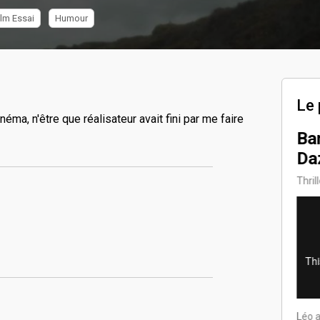
ilm Essai
Humour
Le 
néma, n'être que réalisateur avait fini par me faire
Le Gang des DS
Ba
14/14
Da
Documenteur
Thril
Léo a porté ce projet
Léo a