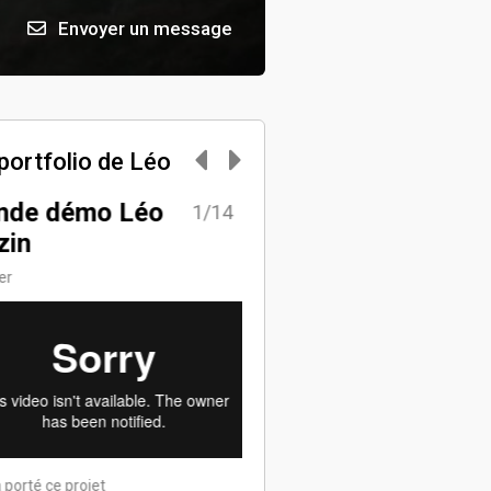
Envoyer un message
portfolio de Léo
nde démo Léo
Gargantua
1/14
2/
zin
Fantastique
ler
Léo a porté ce projet
 porté ce projet