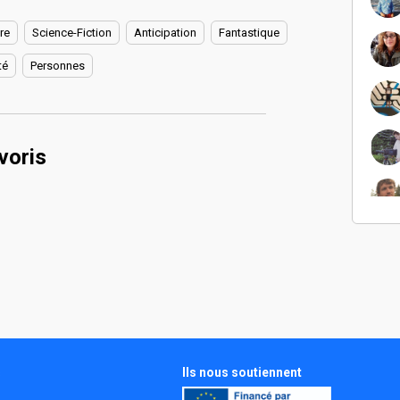
re
Science-Fiction
Anticipation
Fantastique
té
Personnes
voris
Ils nous soutiennent
s