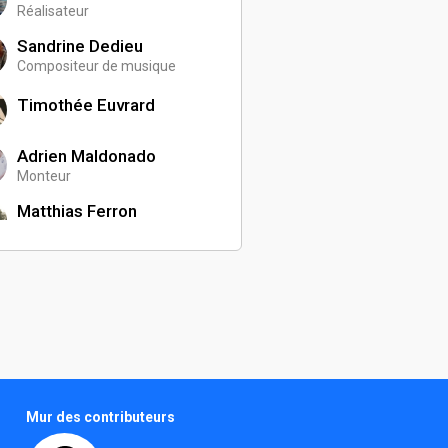
Réalisateur
Sandrine Dedieu
Compositeur de musique
Timothée Euvrard
Adrien Maldonado
Monteur
Matthias Ferron
Chargé de production
Rock Brenner
Programmateur
Jean-Michel Trotoux
Compositeur de musique
Angelo Montana
Directeur de casting
Mur des contributeurs
Amélie Oudot