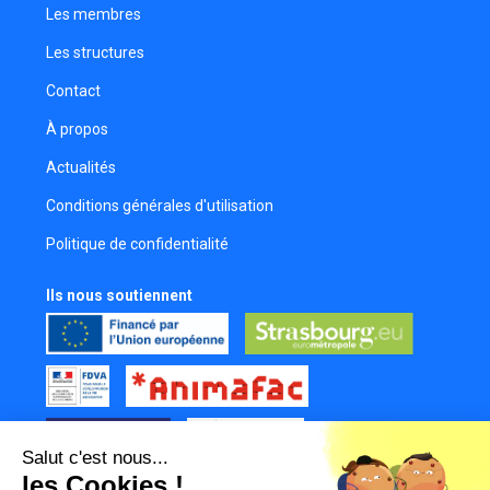
Réalisateur
Les membres
Marco Stuppy
Les structures
Réalisateur
Contact
Elise Marie
Comédienne
À propos
Yann Kerdoncuff
Actualités
Réalisateur
Conditions générales d'utilisation
Samuel Desvignes
Politique de confidentialité
Réalisateur
Christophe Rouag
Ils nous soutiennent
Réalisateur
Ania Gauer
Comédienne
Lucía Lobo
Réalisatrice
Salut c'est nous...
Sylvain Urban
les Cookies !
Comédien
Tous nos partenaires