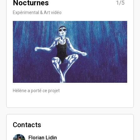
Nocturnes
Rêv
5/5
1/5
Expérimental & Art vidéo
Docum
Hélène a porté ce projet
Hélène
Contacts
Florian Lidin