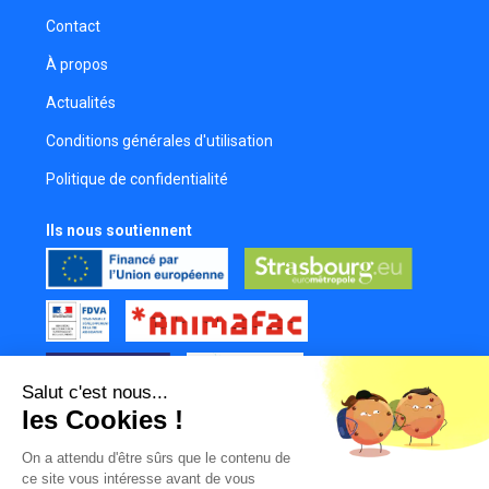
Contact
À propos
Actualités
Conditions générales d'utilisation
Politique de confidentialité
Ils nous soutiennent
Salut c'est nous...
les Cookies !
Tous nos partenaires
On a attendu d'être sûrs que le contenu de
Mur des contributeurs
ce site vous intéresse avant de vous