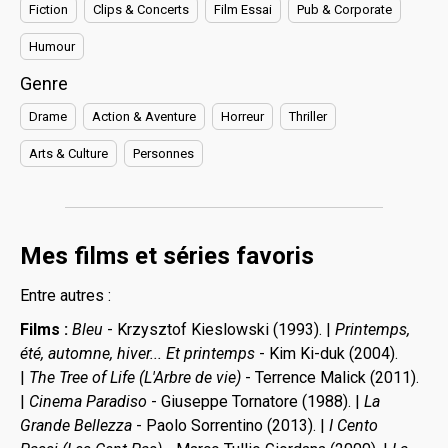
Fiction
Clips & Concerts
Film Essai
Pub & Corporate
Humour
Genre
Drame
Action & Aventure
Horreur
Thriller
Arts & Culture
Personnes
Mes films et séries favoris
Entre autres :
Films :
Bleu
- Krzysztof Kieslowski (1993). |
Printemps,
été, automne, hiver... Et printemps
- Kim Ki-duk (2004).
|
The Tree of Life (L'Arbre de vie)
- Terrence Malick (2011).
|
Cinema Paradiso
- Giuseppe Tornatore (1988). |
La
Grande Bellezza
- Paolo Sorrentino (2013). |
I Cento