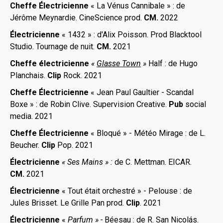
Cheffe Électricienne
« La Vénus Cannibale » : de
Jérôme Meynardie. CineScience prod.
CM.
2022
Électricienne
« 1432 » : d'Alix Poisson. Prod Blacktool
Studio. Tournage de nuit.
CM.
2021
Cheffe électricienne
«
Glasse Town
»
Half : de Hugo
Planchais.
Clip
Rock. 2021
Cheffe Électricienne
« Jean Paul Gaultier - Scandal
Boxe » : de Robin Clive. Supervision Creative.
Pub
social
media. 2021
Cheffe Électricienne
« Bloqué » - Météo Mirage : de L.
Beucher.
Clip
Pop. 2021
Électricienne
« Ses Mains » :
de C. Mettman. EICAR.
CM.
2021
Électricienne
« Tout était orchestré » - Pelouse : de
Jules Brisset. Le Grille Pan prod.
Clip
. 2021
Électricienne
«
Parfum
» -
Béesau : de R. San Nicolás.