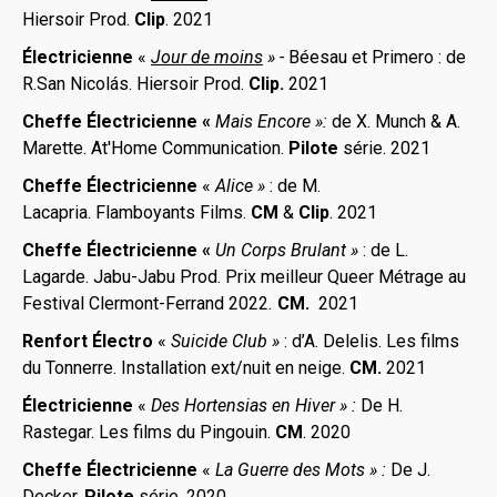
Hiersoir Prod.
Clip
. 2021
Électricienne
«
Jour de moins
» -
Béesau et Primero : de
R.San Nicolás. Hiersoir Prod.
Clip.
2021
Cheffe Électricienne «
Mais Encore »:
de X. Munch & A.
Marette. At'Home Communication.
Pilote
série. 2021
Cheffe Électricienne
«
Alice »
: de M.
Lacapria. Flamboyants Films.
CM
&
Clip
. 2021
Cheffe Électricienne «
Un Corps Brulant »
: de L.
Lagarde. Jabu-Jabu Prod. Prix meilleur Queer Métrage au
Festival Clermont-Ferrand 2022
.
CM.
2021
Renfort Électro
«
Suicide Club
»
: d’A. Delelis. Les films
du Tonnerre. Installation ext/nuit en neige.
CM.
2021
Électricienne
«
Des Hortensias en Hiver
»
:
De H.
Rastegar.
Les films du Pingouin.
CM
. 2020
Cheffe Électricienne
«
La Guerre des Mots
»
:
De J.
Decker.
Pilote
série. 2020