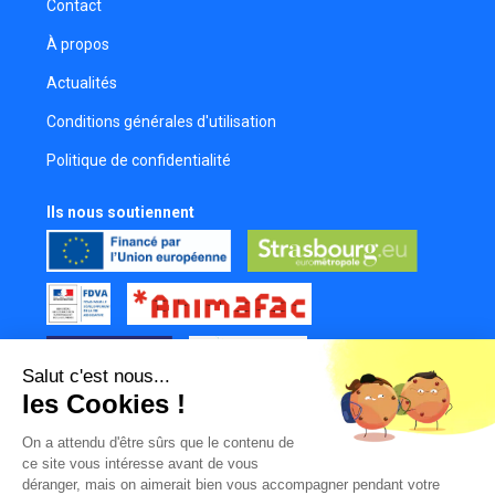
Contact
Florian Poupin
Réalisateur
À propos
Christophe Rouag
Actualités
Réalisateur
Conditions générales d'utilisation
Leo Coutaud
Politique de confidentialité
Réalisateur
Jess Bertrand
Ils nous soutiennent
Réalisateur
Yannick Perrin
Réalisateur
Mathieu Buchholzer
Réalisateur
Salut c'est nous...
Laurent Kuhn
les Cookies !
Chargé de production
Tous nos partenaires
Mohamed Manai
On a attendu d'être sûrs que le contenu de
Mur des contributeurs
ce site vous intéresse avant de vous
Réalisateur
déranger, mais on aimerait bien vous accompagner pendant votre