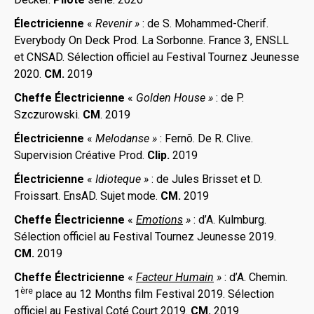
Électricienne
«
Revenir
»
: de S. Mohammed-Cherif.
Everybody On Deck Prod. La Sorbonne. France 3, ENSLL
et CNSAD. Sélection officiel au Festival Tournez Jeunesse
2020.
CM.
2019
Cheffe Électricienne
«
Golden House
»
: de P.
Szczurowski.
CM
. 2019
Électricienne
«
Melodanse
»
: Fernõ. De R. Clive.
Supervision Créative Prod.
Clip.
2019
Électricienne
«
Idioteque
»
: de Jules Brisset et D.
Froissart. EnsAD. Sujet mode.
CM.
2019
Cheffe Électricienne
«
Emotions
»
: d’A. Kulmburg.
Sélection officiel au Festival Tournez Jeunesse 2019.
CM.
2019
Cheffe
Électricienne
«
Facteur Humain
»
: d’A. Chemin.
ère
1
place au 12 Months film Festival 2019. Sélection
officiel au Festival Coté Court 2019.
CM.
2019