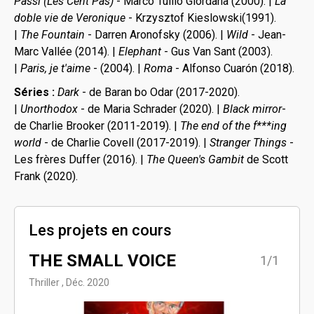
Passi (Les Cent Pas)
- Marco Tullio Giordana (2000). |
La
doble vie de Veronique
- Krzysztof Kieslowski(1991).
|
The Fountain
- Darren Aronofsky (2006). |
Wild
- Jean-
Marc Vallée (2014). |
Elephant
- Gus Van Sant (2003).
|
Paris, je t'aime
- (2004). |
Roma
- Alfonso Cuarón (2018).
Séries :
Dark
- de Baran bo Odar (2017-2020).
|
Unorthodox
- de Maria Schrader (2020). |
Black mirror
-
de Charlie Brooker (2011-2019). |
The end of the f***ing
world
- de Charlie Covell (2017-2019). |
Stranger Things
-
Les frères Duffer (2016). |
The Queen's Gambit
de Scott
Frank (2020).
Les projets en cours
THE SMALL VOICE
1/1
Thriller , Déc. 2020