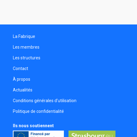
Association Les Zinzolins
Michael Krsovsky
Réalisateur
La Fabrique
Xavier Munch
Réalisateur
Les membres
Florian Poupin
Les structures
Réalisateur
Contact
Nivet Léontine
Cadreuse
À propos
Camille Mettmann
Actualités
Régisseuse adjointe
Conditions générales d'utilisation
Anthony Marzin
Politique de confidentialité
Réalisateur
Kim-Marlène Le
Ils nous soutiennent
Chargée de production