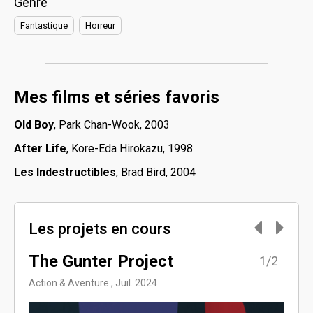
Genre
Fantastique
Horreur
Mes films et séries favoris
Old Boy
, Park Chan-Wook, 2003
After Life
, Kore-Eda Hirokazu, 1998
Les Indestructibles
, Brad Bird, 2004
Les projets en cours
The Gunter Project
Les
2/2
1/2
Action & Aventure , Juil. 2024
Fictio