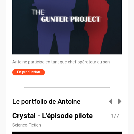
n
Antoine participe en tant que chef opérateur du son
Antoin
En production
En p
Le portfolio de Antoine
Crystal - L'épisode pilote
Ter
7/7
1/7
Science-Fiction
Série