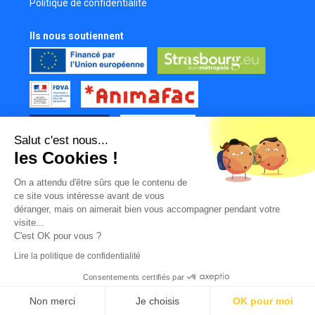
Politique de confidentialité
Perchiste son
Anais Demange
Ils nous soutiennent
Comédienne
Sylvia Lorentz
Assistante réalisateur
Alexis Sarremejane
Réalisateur
Salut c'est nous...
Thomas Sonnefrand
les Cookies !
Réalisateur
Tous nos partenaires
Noah Aubert
On a attendu d'être sûrs que le contenu de
Mur des contributeurs
ce site vous intéresse avant de vous
Réalisateur
déranger, mais on aimerait bien vous accompagner pendant votre
Patrick Urbani
visite...
Photographe
C'est OK pour vous ?
Lire la politique de confidentialité
Fabrice Dal Mas
Scénariste
Consentements certifiés par
|
|
|
© LabFilms
Facebook
Instagram
Youtube
TikTok
Camille Letailleur
Non merci
Je choisis
OK pour moi
Maquilleuse