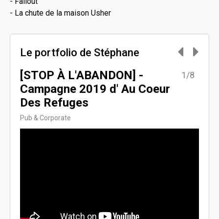
- Fallout
- La chute de la maison Usher
Le portfolio de Stéphane
[STOP À L'ABANDON] -
AU
8/8
1/8
Campagne 2019 d' Au Coeur
[S0
Des Refuges
(Pa
Pub & Corporate
Série