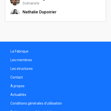
Scénariste
Nathalie Dupoirier
Réalisatrice
Marca Tdlh
Comédien
Anne-Lyse Waltrigny
Assistante réalisateur
La Fabrique
Florina Mehr
Les membres
Charlotte Le Dain
Les structures
Monteuse
Contact
Nathalie Tuleff
Comédienne
À propos
Sacha Valentin
Actualités
Monteur
Conditions générales d'utilisation
Samuel Werner