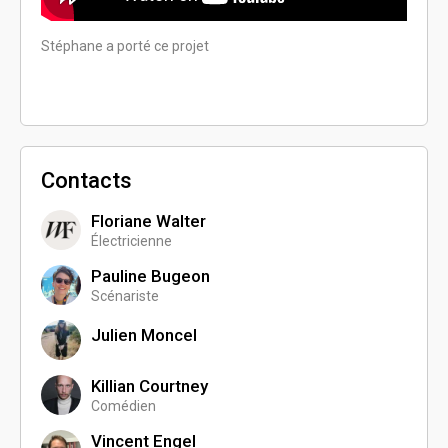
Stéphane a porté ce projet
Stépha
Contacts
Floriane Walter
Électricienne
Pauline Bugeon
Scénariste
Julien Moncel
Killian Courtney
Comédien
Vincent Engel