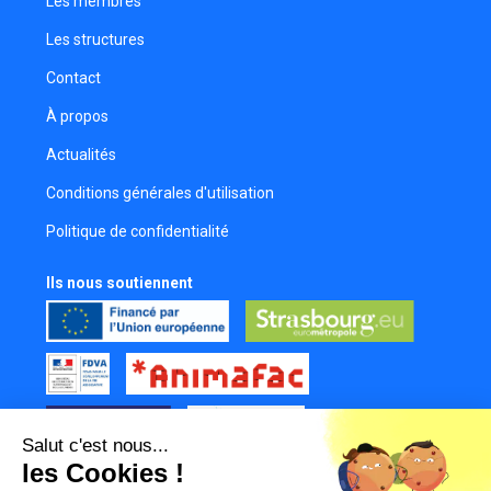
Les membres
Anais Demange
Les structures
Comédienne
Contact
Thomas Sonnefrand
Réalisateur
À propos
Sylvia Lorentz
Actualités
Assistante réalisateur
Conditions générales d'utilisation
Stéphane Fort
Politique de confidentialité
Réalisateur
Floriane Walter
Ils nous soutiennent
Électricienne
Charlie Raw
Réalisateur
Salut c'est nous...
les Cookies !
Tous nos partenaires