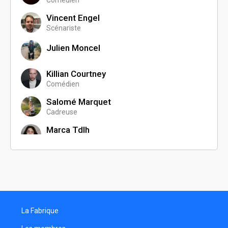
Comédien
Vincent Engel
Scénariste
Julien Moncel
Killian Courtney
Comédien
Salomé Marquet
Cadreuse
Marca Tdlh
Comédien
William De Felice
Réalisateur
Sacha Poiré
Assistant réalisateur
La Fabrique
Samuel Werner
Perchiste son