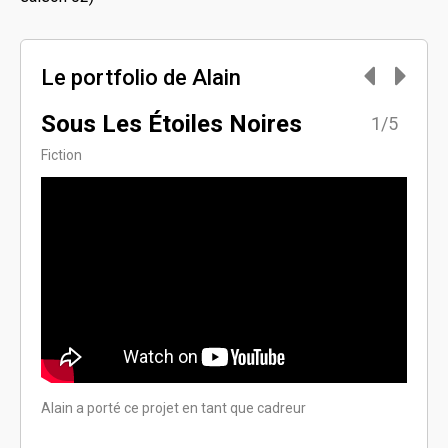
Le portfolio de Alain
Sous Les Étoiles Noires
Ains
5/5
1/5
Fiction
Dram
Alain a porté ce projet en tant que cadreur
Alain 