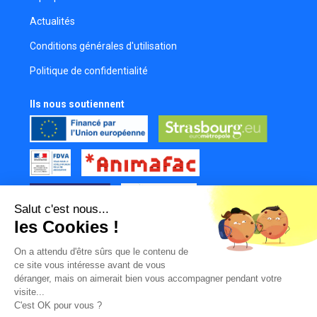
Actualités
Conditions générales d'utilisation
Politique de confidentialité
Ils nous soutiennent
Salut c'est nous...
les Cookies !
Tous nos partenaires
On a attendu d'être sûrs que le contenu de
Mur des contributeurs
ce site vous intéresse avant de vous
déranger, mais on aimerait bien vous accompagner pendant votre
visite...
C'est OK pour vous ?