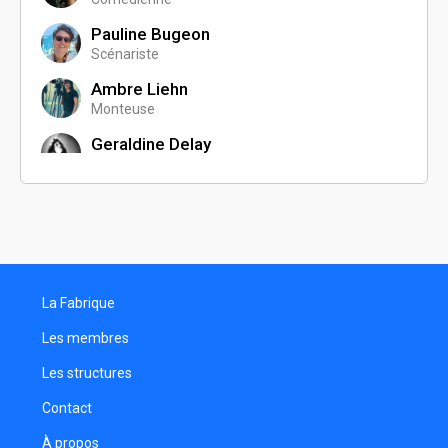
Pauline Bugeon
Scénariste
Ambre Liehn
Monteuse
Geraldine Delay
Directeur de casting
Nélia Petitjean
Assistant réalisateur
Nathalie Tuleff
Comédienne
La Fabrique
Les membres
Les structures
Contact
À propos