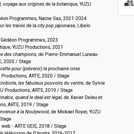
, voyage aux origines de la botanique,
YUZU
éon Programmes, Nacne Sas, 2021-2024
ur les traces de la city pop japonaise,
Libelo
,
Gédéon Programmes, 2023
tique
, YUZU Productions, 2021
nce des champions
, de Pierre-Emmanuel Luneau-
E, 2020 / Stage
ecette pour (prévenir) la prochaine crise
 Productions, ARTE, 2020 / Stage
robiote, les fabuleux pouvoirs du ventre
, de Sylvie
ZU Productions, ARTE, 2019 / Stage
nabis, quand le deal est légal,
de Xavier Deleu et
ons, ARTE, 2019 / Stage
envenue à la Noulywood,
de Mickael Royer, YUZU
 Stage
s web - ARTE GEIE, 2018 / Stage
b télévision de l'Unistra, 2016-2017