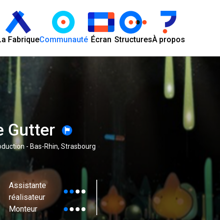
La Fabrique
Communauté
Écran
Structures
À propos
e Gutter
duction - Bas-Rhin, Strasbourg
Assistante
réalisateur
Monteur