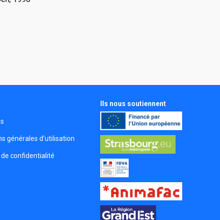
Ils nous soutiennent
s
és
s générales d'utilisation
 de confidentialité