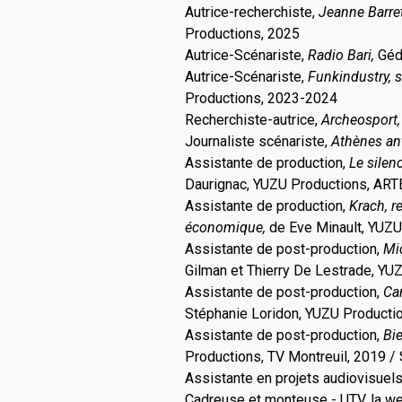
Autrice-recherchiste,
Jeanne Barret
Productions, 2025
Autrice-Scénariste,
Radio Bari,
Géd
Autrice-Scénariste,
Funkindustry, s
Productions, 2023-2024
Recherchiste-autrice,
Archeosport
Journaliste scénariste,
Athènes an
Assistante de production,
Le sile
Daurignac, YUZU Productions, ART
Assistante de production,
Krach, r
économique,
de Eve Minault, YUZU
Assistante de post-production,
Mic
Gilman et Thierry De Lestrade, YU
Assistante de post-production,
Can
Stéphanie Loridon, YUZU Producti
Assistante de post-production,
Bi
Productions, TV Montreuil, 2019 /
Assistante en projets audiovisuel
Cadreuse et monteuse - UTV, la we