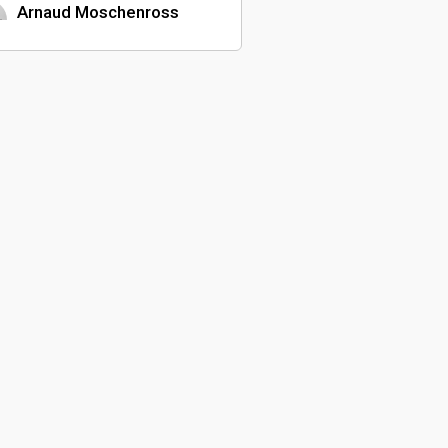
Arnaud Moschenross
Réalisateur
Kim-Marlène Le
Chargée de production
Sylvain Urban
Comédien
Nathan Jung
Comédien
Angelo Montana
Directeur de casting
Emy Rodrigues
Réalisateur
Amélie Oudot
Aline Frauel
Ensemblière