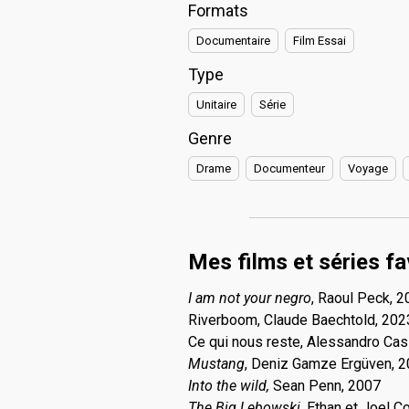
Formats
Documentaire
Film Essai
Type
Unitaire
Série
Genre
Drame
Documenteur
Voyage
Mes films et séries fa
I am not your negro
, Raoul Peck, 
Riverboom, Claude Baechtold, 202
Ce qui nous reste, Alessandro Cas
Mustang
, Deniz Gamze Ergüven, 
Into the wild,
Sean Penn, 2007
The Big Lebowski
, Ethan et Joel C