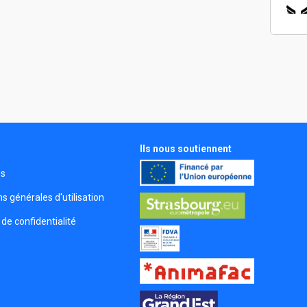
Ils nous soutiennent
s
és
s générales d'utilisation
 de confidentialité