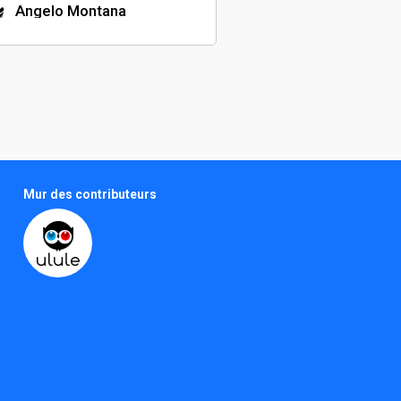
Angelo Montana
Directeur de casting
- Chickenchris
Réalisateur
Nicolas Kuhn
Compositeur de musique
Amélie Oudot
Mur des contributeurs
Jeanne Siclier
Comédienne
Malassingne Jean-Benoî
t
Réalisateur
Thomas Arnaud
Comédien
Adrien Savary
Cadreur