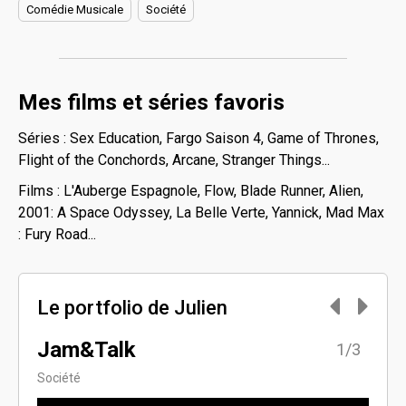
Comédie Musicale
Société
Mes films et séries favoris
Séries : Sex Education, Fargo Saison 4, Game of Thrones,
Flight of the Conchords, Arcane, Stranger Things...
Films : L'Auberge Espagnole, Flow, Blade Runner, Alien,
2001: A Space Odyssey, La Belle Verte, Yannick, Mad Max
: Fury Road...
Le portfolio de Julien
Jam&Talk
Bla
3/3
1/3
Société
Scienc