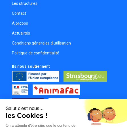
Allan Dibling
Les structures
Contact
Paul-Antoine Tissot
Comédien
À propos
Florame Etienne
Actualités
Maquilleur
Conditions générales d'utilisation
Politique de confidentialité
Ils nous soutiennent
Salut c'est nous...
les Cookies !
Tous nos partenaires
On a attendu d'être sûrs que le contenu de