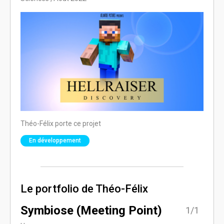
Théo-Félix porte ce projet
Théo-F
En développement
En 
Le portfolio de Théo-Félix
Symbiose (Meeting Point)
1/1