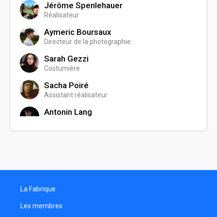
Jérôme Spenlehauer
Réalisateur
Aymeric Boursaux
Directeur de la photographie
Sarah Gezzi
Costumière
Sacha Poiré
Assistant réalisateur
Antonin Lang
Comédien
Service Viso
Programmateur
Elise Marie
Comédienne
La Fabrique
Diego Scapin
Comédien
Les membres