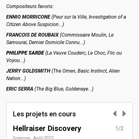
Compositeurs favoris:
ENNIO MORRICONE
(Peur sur la Ville, Investigation of a
Citizen Above Suspicion...)
FRANCOIS DE ROUBAIX
(Commissaire Moulin, Le
Samouraï, Dernier Domicile Connu...)
PHILIPPE SARDE
(La Veuve Couderc, Le Choc, Flic ou
Voyou...)
JERRY GOLDSMITH
(The Omen, Basic Instinct, Alien
Nation...)
ERIC SERRA
(The Big Blue, Goldeneye...)
Les projets en cours
Hellraiser Discovery
L'é
2/2
1/2
Sciences , Août 2022
Lyriqu