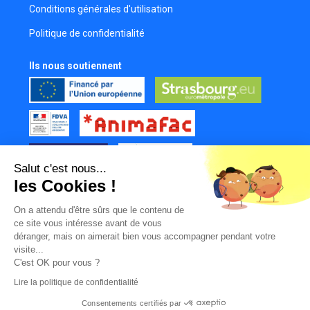
Conditions générales d'utilisation
Yannick Perrin
Politique de confidentialité
Réalisateur
Hélène Rastegar
Ils nous soutiennent
Réalisatrice
Château Clémentine
Costumière
Emma Chevalier
Réalisatrice
Salut c'est nous...
Yohann Martos
les Cookies !
Réalisateur
Tous nos partenaires
Théo-Félix Adam
On a attendu d'être sûrs que le contenu de
Mur des contributeurs
ce site vous intéresse avant de vous
Réalisateur
déranger, mais on aimerait bien vous accompagner pendant votre
Pauline Bugeon
visite...
Scénariste
C'est OK pour vous ?
Lire la politique de confidentialité
Maxim Sdralis
Photographe
Consentements certifiés par