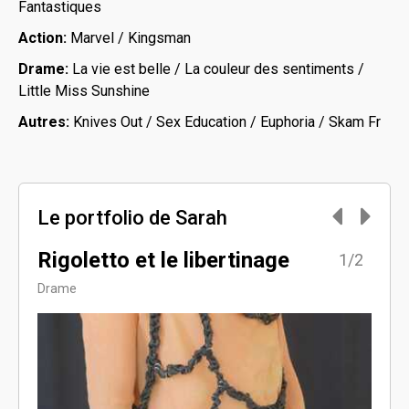
Fantastiques
Action:
Marvel / Kingsman
Drame:
La vie est belle / La couleur des sentiments /
Little Miss Sunshine
Autres:
Knives Out / Sex Education / Euphoria / Skam Fr
Le portfolio de Sarah
Rigoletto et le libertinage
Chi
2/2
1/2
Drame
Arts &