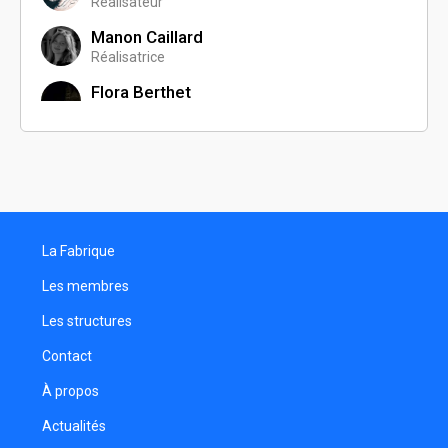
Réalisateur
Manon Caillard
Réalisatrice
Flora Berthet
Habilleuse
Saïf Naveed
Réalisateur
Aymeric Boursaux
Directeur de la photographie
La Fabrique
Camille Mettmann
Régisseuse adjointe
Les membres
Yann Kerdoncuff
Les structures
Réalisateur
Contact
Matthias Waldinger
Réalisateur
À propos
Steve ClÉment
Actualités
Cadreur