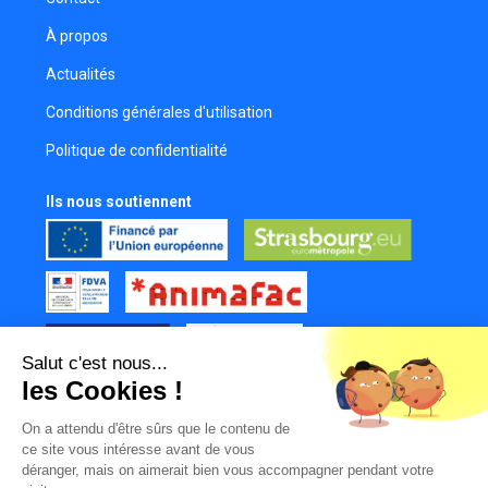
À propos
Actualités
Conditions générales d'utilisation
Politique de confidentialité
Ils nous soutiennent
Salut c'est nous...
les Cookies !
Tous nos partenaires
On a attendu d'être sûrs que le contenu de
Mur des contributeurs
ce site vous intéresse avant de vous
déranger, mais on aimerait bien vous accompagner pendant votre