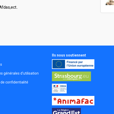
Afdas,ect..
Ils nous soutiennent
s
és
s générales d'utilisation
 de confidentialité