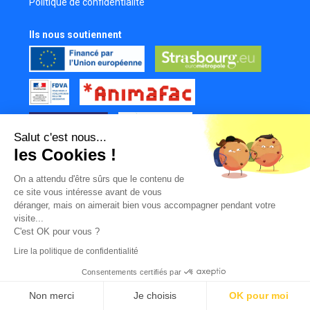
Politique de confidentialité
Ils nous soutiennent
Salut c'est nous...
les Cookies !
Tous nos partenaires
On a attendu d'être sûrs que le contenu de
Mur des contributeurs
ce site vous intéresse avant de vous
déranger, mais on aimerait bien vous accompagner pendant votre
visite...
C'est OK pour vous ?
Lire la politique de confidentialité
Consentements certifiés par
|
|
|
© LabFilms
Facebook
Instagram
Youtube
TikTok
Non merci
Je choisis
OK pour moi