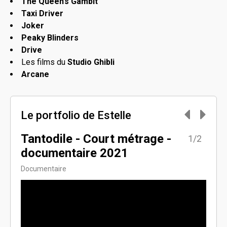
The Queen’s Gambit
Taxi Driver
Joker
Peaky Blinders
Drive
Les films du
Studio Ghibli
Arcane
Le portfolio de Estelle
Tantodile - Court métrage -
Un j
2/2
1/2
documentaire 2021
cin
Documentaire
Expéri