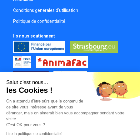
Conditions générales d'utilisation
Politique de confidentialité
Ils nous soutiennent
Salut c'est nous...
les Cookies !
Tous nos partenaires
On a attendu d'être sûrs que le contenu de
Mur des contributeurs
ce site vous intéresse avant de vous
déranger, mais on aimerait bien vous accompagner pendant votre
visite...
C'est OK pour vous ?
Lire la politique de confidentialité