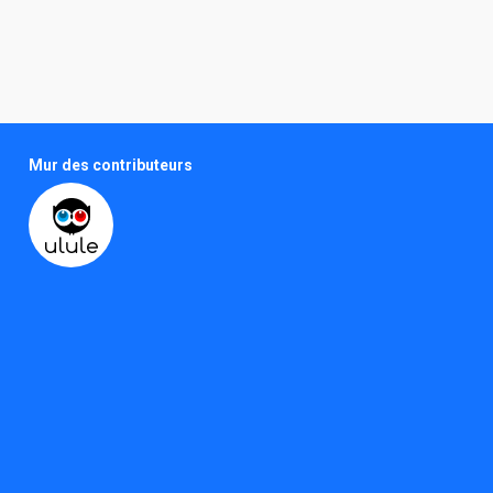
Cadreuse
Gabrielle Broglin
Scripte
Mur des contributeurs