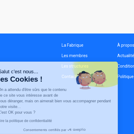
La Fabrique
À propo
Les membres
Actualit
Les structures
Condition
Salut c'est nous...
Contact
Politique
les Cookies !
On a attendu d'être sûrs que le contenu
de ce site vous intéresse avant de
vous déranger, mais on aimerait bien vous accompagner pendant
votre visite...
C'est OK pour vous ?
Lire la politique de confidentialité
Consentements certifiés par