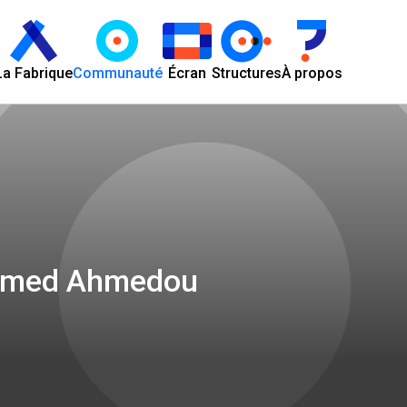
La Fabrique
Communauté
Écran
Structures
À propos
med Ahmedou