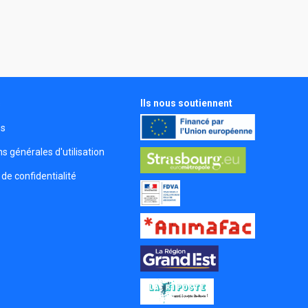
Ils nous soutiennent
s
és
s générales d'utilisation
 de confidentialité