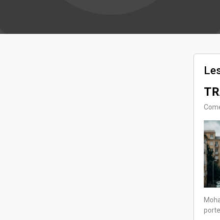
Les
TR
Comé
Moh
porte