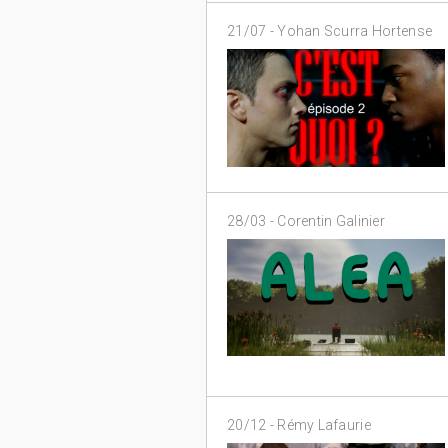
21/07 -
Yohan Scurra Hortense
28/03 -
Corentin Galinier
20/12 -
Rémy Lafaurie