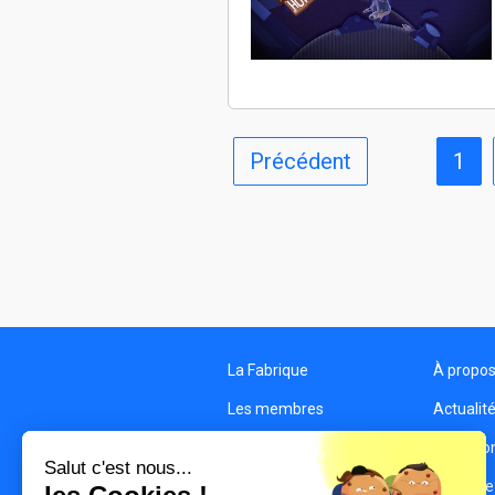
Précédent
1
La Fabrique
À propo
Les membres
Actualit
Les structures
Condition
Salut c'est nous...
Contact
Politique