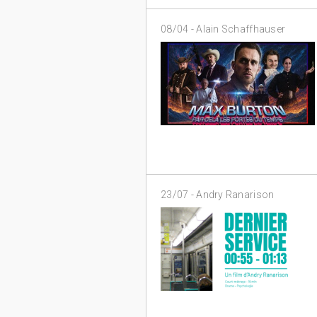
08/04 -
Alain Schaffhauser
23/07 -
Andry Ranarison