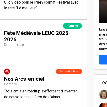
Clio video pour le Plein Format Festival avec
le titre "Le meilleur"
Terminé
Une 
Fête Médiévale LEUC 2025-
main
2026
trouv
des 
Documentaire
conv
En production
Nos Arcs-en-ciel
Le
Comédie
Trois amis en roadtrip s’efforcent d’inventer
de nouvelles manières de s’aimer.