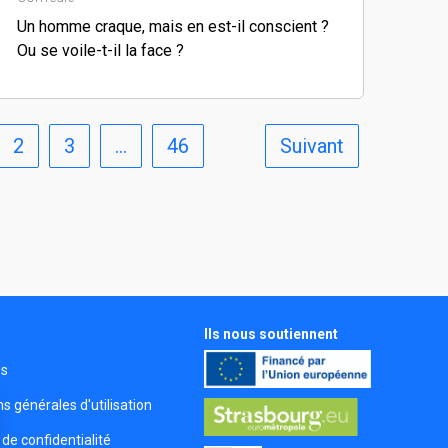
Un homme craque, mais en est-il conscient ?
Ou se voile-t-il la face ?
2
3
…
46
Suivant
Ils nous soutiennent
s
és
s générales d'utilisation
 de confidentialité