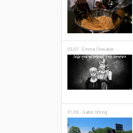
03/07 -
Emma Chevalier
01/03 -
Gabin Uhring