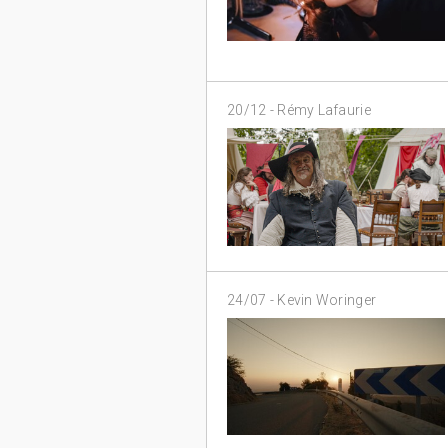
20/12 -
Rémy Lafaurie
24/07 -
Kevin Woringer