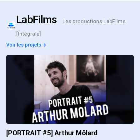
LabFilms
Les productions LabFilms
[Intégrale]
Voir les projets
[PORTRAIT #5] Arthur Môlard