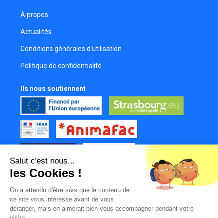
À propos
Actualités
Conditions générales d'utilisation
Politique de confidentialité
Ils nous soutiennent
Salut c'est nous...
les Cookies !
Tous nos partenaires
On a attendu d'être sûrs que le contenu de
Mur des contributeurs
ce site vous intéresse avant de vous
déranger, mais on aimerait bien vous accompagner pendant votre
visite...